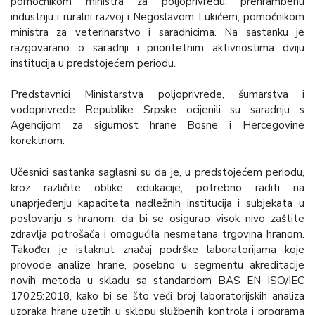
pomoćnikom ministra za poljoprivredu, prehrambenu
industriju i ruralni razvoj i Negoslavom Lukićem, pomoćnikom
ministra za veterinarstvo i saradnicima. Na sastanku je
razgovarano o saradnji i prioritetnim aktivnostima dviju
institucija u predstojećem periodu.
Predstavnici Ministarstva poljoprivrede, šumarstva i
vodoprivrede Republike Srpske ocijenili su saradnju s
Agencijom za sigurnost hrane Bosne i Hercegovine
korektnom.
Učesnici sastanka saglasni su da je, u predstojećem periodu,
kroz različite oblike edukacije, potrebno raditi na
unaprjeđenju kapaciteta nadležnih institucija i subjekata u
poslovanju s hranom, da bi se osigurao visok nivo zaštite
zdravlja potrošača i omogućila nesmetana trgovina hranom.
Također je istaknut značaj podrške laboratorijama koje
provode analize hrane, posebno u segmentu akreditacije
novih metoda u skladu sa standardom BAS EN ISO/IEC
17025:2018, kako bi se što veći broj laboratorijskih analiza
uzoraka hrane uzetih u sklopu službenih kontrola i programa