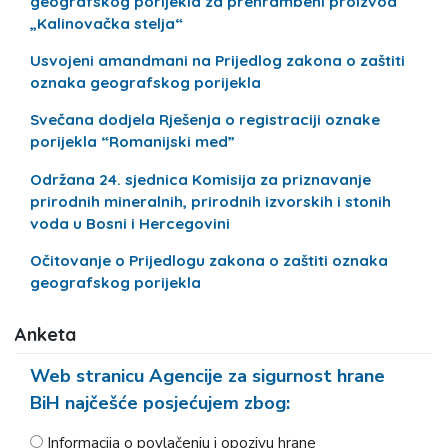
geografskog porijekla za prehrambeni proizvod
„Kalinovačka stelja“
Usvojeni amandmani na Prijedlog zakona o zaštiti
oznaka geografskog porijekla
Svečana dodjela Rješenja o registraciji oznake
porijekla “Romanijski med”
Održana 24. sjednica Komisija za priznavanje
prirodnih mineralnih, prirodnih izvorskih i stonih
voda u Bosni i Hercegovini
Očitovanje o Prijedlogu zakona o zaštiti oznaka
geografskog porijekla
Anketa
Web stranicu Agencije za sigurnost hrane
BiH najčešće posjećujem zbog:
Informacija o povlačenju i opozivu hrane