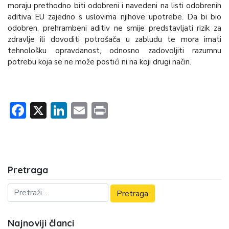
moraju prethodno biti odobreni i navedeni na listi odobrenih
aditiva EU zajedno s uslovima njihove upotrebe. Da bi bio
odobren, prehrambeni aditiv ne smije predstavljati rizik za
zdravlje ili dovoditi potrošača u zabludu te mora imati
tehnološku opravdanost, odnosno zadovoljiti razumnu
potrebu koja se ne može postići ni na koji drugi način.
Facebook
X
LinkedIn
Email
Print
Pretraga
Najnoviji članci