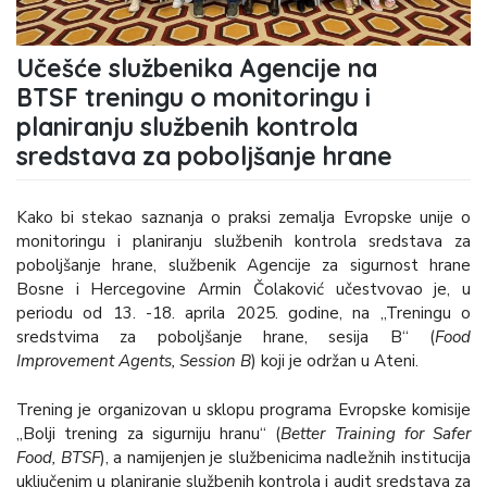
Učešće službenika Agencije na
BTSF treningu o monitoringu i
planiranju službenih kontrola
sredstava za poboljšanje hrane
Kako bi stekao saznanja o praksi zemalja Evropske unije o
monitoringu i planiranju službenih kontrola sredstava za
poboljšanje hrane, službenik Agencije za sigurnost hrane
Bosne i Hercegovine Armin Čolaković učestvovao je, u
periodu od 13. -18. aprila 2025. godine, na „Treningu o
sredstvima za poboljšanje hrane, sesija B“ (
Food
Improvement Agents, Session B
) koji je održan u Ateni.
Trening je organizovan u sklopu programa Evropske komisije
„Bolji trening za sigurniju hranu“ (
Better Training for Safer
Food, BTSF
), a namijenjen je službenicima nadležnih institucija
uključenim u planiranje službenih kontrola i audit sredstava za