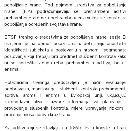
poboljšanje hrane. Pod pojmom „sredstva za poboljšanje
hrane“ (FIA) podrazumijevaju se prehrambeni aditivi,
prehrambene arome i prehrambeni enzimi koji se koriste za
poboljšanje određenih svojstava hrane.
BTSF trening o sredstvima za poboljšanje hrane, sesija B,
usmjeren je na pomoć polaznicima u definisanju prioriteta,
identifikaciji subjekata u poslovanju s hranom i segmenata
poslovanja koji trebaju biti predmet službenih kontrola kako
bi se spriječila zloupotreba prehrambenih aditiva, boja i
enzima.
Polaznicima treninga predstavljen je način evaluacije,
odobravanja, monitoringa i službenih kontrola prehrambenih
aditiva, aroma i enzima u Evropskoj uniji, uključujući
zakonodavni okvir i izvore informacija za planiranje i
provođenje službenih kontrola, mjere upravljanja rizikom i
praćenje unosa aditiva kroz hranu.
Svi aditivi koji se stavljaju na tržište EU i koriste u hrani