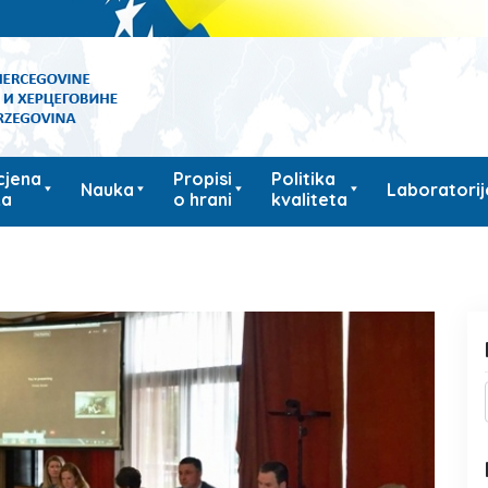
cjena
Propisi
Politika
Nauka
Laboratorij
ka
o hrani
kvaliteta