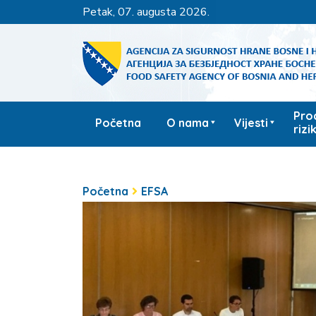
petak, 07. augusta 2026.
Pro
Početna
O nama
Vijesti
rizi
Početna
EFSA