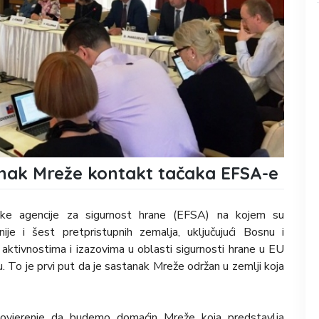
anak Mreže kontakt tačaka EFSA-e
ke agencije za sigurnost hrane (EFSA) na kojem su
ije i šest pretpristupnih zemalja, uključujući Bosnu i
m aktivnostima i izazovima u oblasti sigurnosti hrane u EU
. To je prvi put da je sastanak Mreže održan u zemlji koja
vjerenje da budemo domaćin Mreže koja predstavlja