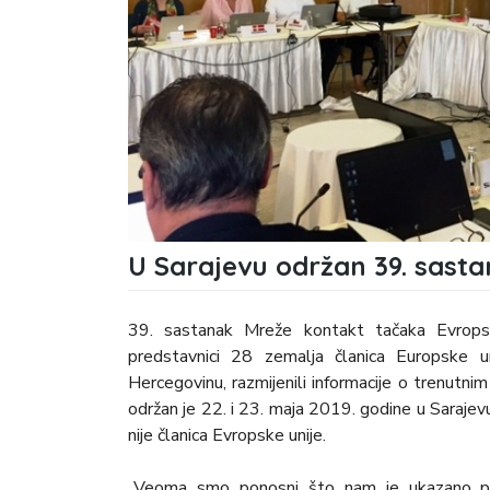
U Sarajevu održan 39. sast
39. sastanak Mreže kontakt tačaka Evrops
predstavnici 28 zemalja članica Europske un
Hercegovinu, razmijenili informacije o trenutni
održan je 22. i 23. maja 2019. godine u Sarajevu
nije članica Evropske unije.
„Veoma smo ponosni što nam je ukazano po