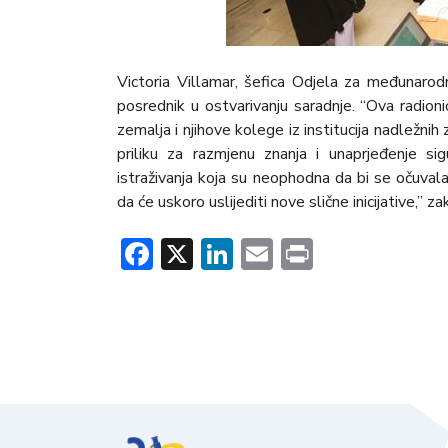
Victoria Villamar, šefica Odjela za međunarodnu
posrednik u ostvarivanju saradnje. “Ova radioni
zemalja i njihove kolege iz institucija nadležni
priliku za razmjenu znanja i unaprjeđenje sig
istraživanja koja su neophodna da bi se očuvala
da će uskoro uslijediti nove slične inicijative,” zak
Facebook
X
LinkedIn
Email
Print