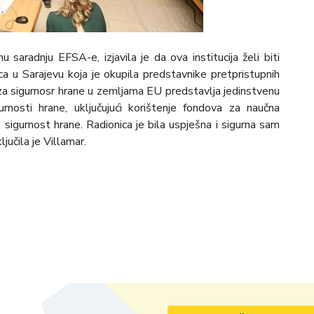
 saradnju EFSA-e, izjavila je da ova institucija želi biti
ca u Sarajevu koja je okupila predstavnike pretpristupnih
h za sigurnosr hrane u zemljama EU predstavlja jedinstvenu
urnosti hrane, uključujući korištenje fondova za naučna
 sigurnost hrane. Radionica je bila uspješna i sigurna sam
ljučila je Villamar.