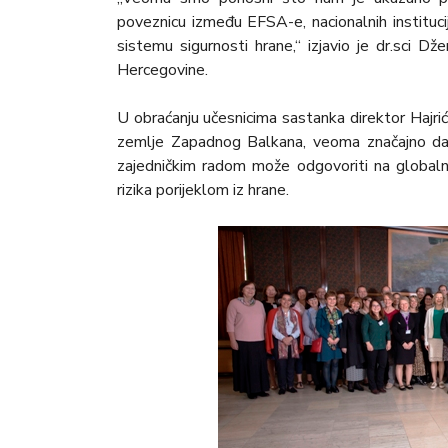
poveznicu između EFSA-e, nacionalnih instituci
sistemu sigurnosti hrane,“ izjavio je dr.sci Dž
Hercegovine.
U obraćanju učesnicima sastanka direktor Hajrić
zemlje Zapadnog Balkana, veoma značajno da b
zajedničkim radom može odgovoriti na globaln
rizika porijeklom iz hrane.