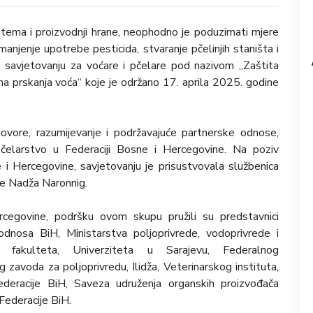
stema i proizvodnji hrane, neophodno je poduzimati mjere
smanjenje upotrebe pesticida, stvaranje pčelinjih staništa i
. savjetovanju za voćare i pčelare pod nazivom „Zaštita
ana prskanja voća“ koje je održano 17. aprila 2025. godine
govore, razumijevanje i podržavajuće partnerske odnose,
 pčelarstvo u Federaciji Bosne i Hercegovine. Na poziv
 i Hercegovine, savjetovanju je prisustvovala službenica
ne Nadža Naronnig.
cegovine, podršku ovom skupu pružili su predstavnici
odnosa BiH, Ministarstva poljoprivrede, vodoprivrede i
g fakulteta, Univerziteta u Sarajevu, Federalnog
avoda za poljoprivredu, Ilidža, Veterinarskog instituta,
Federacije BiH, Saveza udruženja organskih proizvođača
Federacije BiH.