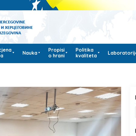
cjena
Propisi
Politika
Nauka
Laboratorij
ka
o hrani
kvaliteta