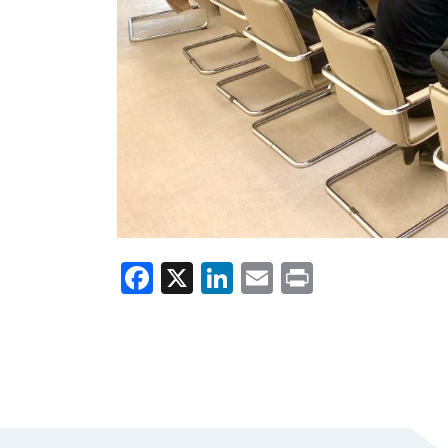
Facebook
X
LinkedIn
Email
Print