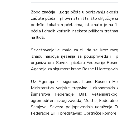
Zbog značaja i uloge pčela u održavanju ekosi
zaštite pčela i njihovih staništa, što uključuje 
podršku lokalnim pčelarima, istaknuto je na 1
pčela i drugih korisnih insekata prilikom tretm
na Ilidži.
Savjetovanje je imalo za cilj da se, kroz raz
iznađu najbolja rješenja za poljoprivredu i
organizatora, Saveza pčelara Federacije Bosne
Agencije za sigurnost hrane Bosne i Hercegovi
Uz Agenciju za sigurnost hrane Bosne i Her
Ministarstva vanjske trgovine i ekonomskih 
šumarstva Federacije BiH, Veterinarsko
agromediteranskog zavoda, Mostar, Federalnog z
Sarajevo, Saveza poljoprivrednih udruženja 
Federacije BiH i predstavnici Obrtničke komore 