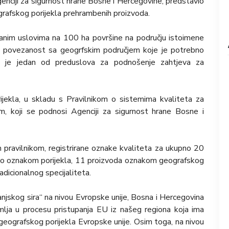
genciji za sigurnost hrane Bosne i Hercegovine, predstavio
ografskog porijekla prehrambenih proizvoda.
sanim uslovima na 100 ha površine na području istoimene
e i povezanost sa geogrfskim područjem koje je potrebno
što je jedan od preduslova za podnošenje zahtjeva za
ijekla, u skladu s Pravilnikom o sistemima kvaliteta za
, koji se podnosi Agenciji za sigurnost hrane Bosne i
 pravilnikom, registrirane oznake kvaliteta za ukupno 20
rano oznakom porijekla, 11 proizvoda oznakom geografskog
adicionalnog specijaliteta.
njskog sira“ na nivou Evropske unije, Bosna i Hercegovina
lja u procesu pristupanja EU iz našeg regiona koja ima
geografskog porijekla Evropske unije. Osim toga, na nivou