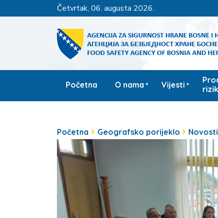
četvrtak, 06. augusta 2026.
Pro
Početna
O nama
Vijesti
rizi
Početna
Geografsko porijeklo
Novost