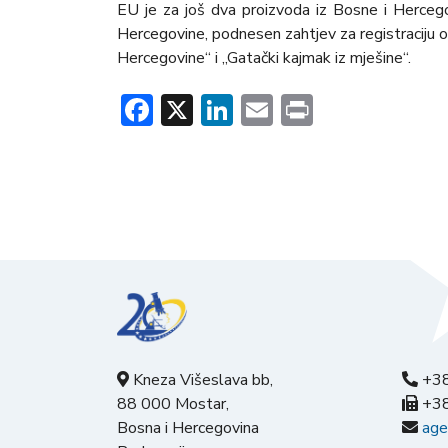
EU je za još dva proizvoda iz Bosne i Herceg
Hercegovine, podnesen zahtjev za registraciju oz
Hercegovine“ i „Gatački kajmak iz mješine“.
Facebook
X
LinkedIn
Email
Print
Kneza Višeslava bb,
+38
88 000 Mostar,
+38
Bosna i Hercegovina
age