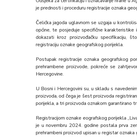
Odsjeka za certifikaciju i označavanje hrane u A
je prednosti i proceduru registracije oznaka ge
Čelićka jagoda uglavnom se uzgaja u kontroli
općine, te posjeduje specifične karakteristik
dokazati kroz proizvođačku specifikaciju, 
registraciju oznake geografskog porijekla.
Postupak registracije oznaka geografskog por
prehrambene proizvode, pokreće se zahtjevom
Hercegovine.
U Bosni i Hercegovini su, u skladu s navedenim
proizvoda, od čega je šest proizvoda registri
porijekla, a tri proizvoda oznakom garantirano tr
Registracijom oznake eografskog porijekla „Liva
je u novembru 2024. godine postala prva zem
prehrambeni proizvod upisan u registar oznaka 