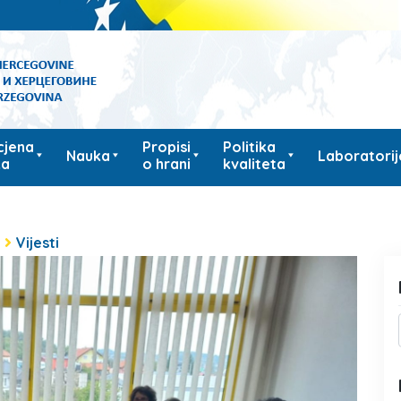
cjena
Propisi
Politika
Nauka
Laboratorij
ka
o hrani
kvaliteta
i
Vijesti