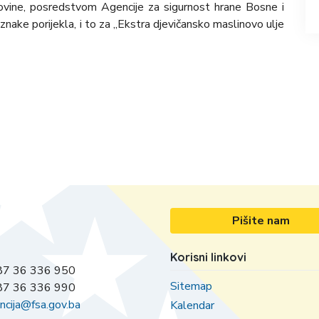
ovine, posredstvom Agencije za sigurnost hrane Bosne i
nake porijekla, i to za „Ekstra djevičansko maslinovo ulje
Pišite nam
Korisni linkovi
7 36 336 950
Sitemap
7 36 336 990
ncija@fsa.gov.ba
Kalendar