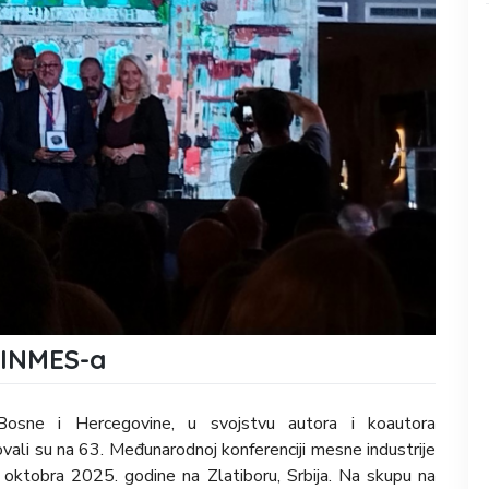
a INMES-a
 Bosne i Hercegovine, u svojstvu autora i koautora
ovali su na 63. Međunarodnoj konferenciji mesne industrije
oktobra 2025. godine na Zlatiboru, Srbija. Na skupu na