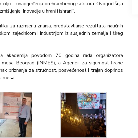
om cilju – unaprjeđenju prehrambenog sektora. Ovogodišnja
ljanje: Inovacije u hrani i ishrani”.
iku za razmjenu znanja, predstavljanje rezultata naučnih
skom zajednicom i industrijom iz susjednih zemalja i šireg
ana akademija povodom 70 godina rada organizatora
giju mesa Beograd (INMES), a Agenciji za sigurnost hrane
nak priznanja za stručnost, posvećenost i trajan doprinos
ju mesa.