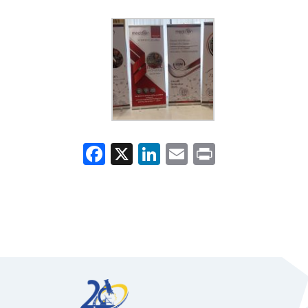
Facebook
X
LinkedIn
Email
Print