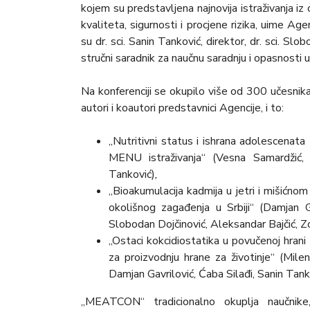
kojem su predstavljena najnovija istraživanja iz 
kvaliteta, sigurnosti i procjene rizika, uime A
su dr. sci. Sanin Tanković, direktor, dr. sci. Sl
stručni saradnik za naučnu saradnju i opasnosti u 
Na konferenciji se okupilo više od 300 učesnika,
autori i koautori predstavnici Agencije, i to:
„Nutritivni status i ishrana adolescenat
MENU istraživanja“ (Vesna Samardžić, K
Tanković)
,
„Bioakumulacija kadmija u jetri i mišićnom 
okolišnog zagađenja u Srbiji“ (Damjan Ga
Slobodan Dojčinović, Aleksandar Bajčić, Zo
„Ostaci kokcidiostatika u povučenoj hrani 
za proizvodnju hrane za životinje“ (Mile
Damjan Gavrilović, Ćaba Silađi, Sanin Tank
„MEATCON“ tradicionalno okuplja naučnike, 