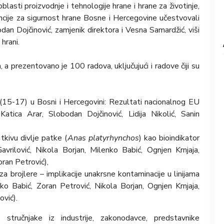
oblasti proizvodnje i tehnologije hrane i hrane za životinje,
gencije za sigurnost hrane Bosne i Hercegovine učestvovali
obodan Dojčinović, zamjenik direktora i Vesna Samardžić, viši
hrani.
 a prezentovano je 100 radova, uključujući i radove čiji su
a (15-17) u Bosni i Hercegovini: Rezultati nacionalnog EU
atica Arar, Slobodan Dojčinović, Lidija Nikolić, Sanin
tkivu divlje patke (
Anas platyrhynchos
) kao bioindikator
vrilović, Nikola Borjan, Milenko Babić, Ognjen Krnjaja,
ran Petrović),
za brojlere – implikacije unakrsne kontaminacije u linijama
nko Babić, Zoran Petrović, Nikola Borjan, Ognjen Krnjaja,
ović).
stručnjake iz industrije, zakonodavce, predstavnike