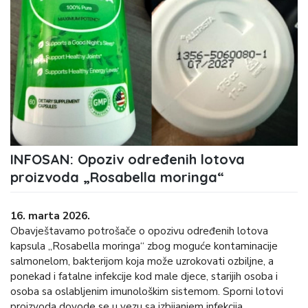
INFOSAN: Opoziv određenih lotova
proizvoda „Rosabella moringa“
16. marta 2026.
Obavještavamo potrošače o opozivu određenih lotova
kapsula „Rosabella moringa“ zbog moguće kontaminacije
salmonelom, bakterijom koja može uzrokovati ozbiljne, a
ponekad i fatalne infekcije kod male djece, starijih osoba i
osoba sa oslabljenim imunološkim sistemom. Sporni lotovi
proizvoda dovode se u vezu sa izbijanjem infekcija