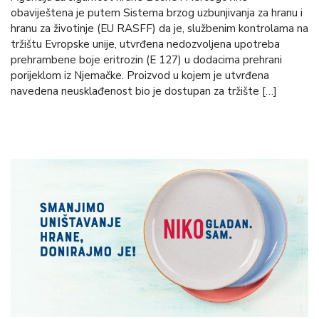
obaviještena je putem Sistema brzog uzbunjivanja za hranu i
hranu za životinje (EU RASFF) da je, službenim kontrolama na
tržištu Evropske unije, utvrđena nedozvoljena upotreba
prehrambene boje eritrozin (E 127) u dodacima prehrani
porijeklom iz Njemačke. Proizvod u kojem je utvrđena
navedena neusklađenost bio je dostupan za tržište […]