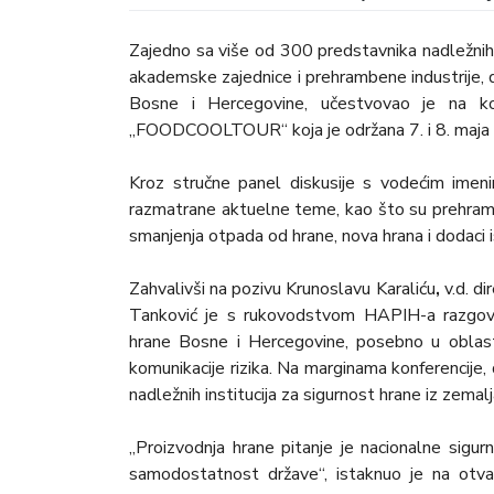
Zajedno sa više od 300 predstavnika nadležnih in
akademske zajednice i prehrambene industrije, dr
Bosne i Hercegovine, učestvovao je na konf
„FOODCOOLTOUR“ koja je održana 7. i 8. maja 
Kroz stručne panel diskusije s vodećim imenima
razmatrane aktuelne teme, kao što su prehramb
smanjenja otpada od hrane, nova hrana i dodaci i
Zahvalivši na pozivu Krunoslavu Karaliću
,
v.d. di
Tanković je s rukovodstvom HAPIH-a razgova
hrane Bosne i Hercegovine, posebno u oblasti p
komunikacije rizika. Na marginama konferencije,
nadležnih institucija za sigurnost hrane iz zemal
„Proizvodnja hrane pitanje je nacionalne sigurno
samodostatnost države“, istaknuo je na otva