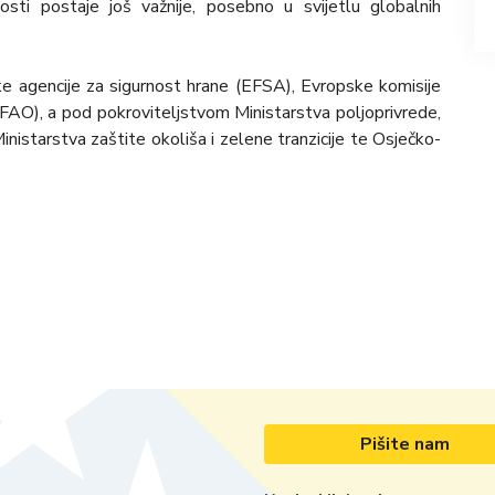
ti postaje još važnije, posebno u svijetlu globalnih
ke agencije za sigurnost hrane (EFSA), Evropske komisije
 (FAO), a pod pokroviteljstvom Ministarstva poljoprivrede,
inistarstva zaštite okoliša i zelene tranzicije te Osječko-
Pišite nam