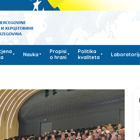
cjena
Propisi
Politika
Nauka
Laboratorij
ka
o hrani
kvaliteta