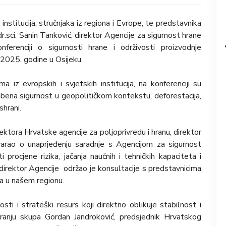
stitucija, stručnjaka iz regiona i Evrope, te predstavnika
.sci. Sanin Tanković, direktor Agencije za sigurnost hrane
erenciji o sigurnosti hrane i održivosti proizvodnje
2025. godine u Osijeku.
 iz evropskih i svjetskih institucija, na konferenciji su
ena sigurnost u geopolitičkom kontekstu, deforestacija,
shrani.
rektora Hrvatske agencije za poljoprivredu i hranu, direktor
rao o unaprjeđenju saradnje s Agencijom za sigurnost
rocjene rizika, jačanja naučnih i tehničkih kapaciteta i
 direktor Agencije održao je konsultacije s predstavnicima
ja u našem regionu.
sti i strateški resurs koji direktno oblikuje stabilnost i
ranju skupa Gordan Jandroković, predsjednik Hrvatskog