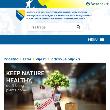
MENU
Početna
EFSA
Vijesti
Zdravlje biljaka