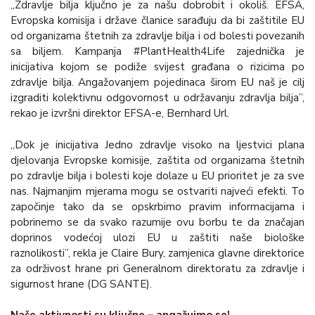
„Zdravlje bilja ključno je za našu dobrobit i okoliš. EFSA,
Evropska komisija i države članice sarađuju da bi zaštitile EU
od organizama štetnih za zdravlje bilja i od bolesti povezanih
sa biljem. Kampanja #PlantHealth4Life zajednička je
inicijativa kojom se podiže svijest građana o rizicima po
zdravlje bilja. Angažovanjem pojedinaca širom EU naš je cilj
izgraditi kolektivnu odgovornost u održavanju zdravlja bilja”,
rekao je izvršni direktor EFSA-e, Bernhard Url.
„Dok je inicijativa Jedno zdravlje visoko na ljestvici plana
djelovanja Evropske komisije, zaštita od organizama štetnih
po zdravlje bilja i bolesti koje dolaze u EU prioritet je za sve
nas. Najmanjim mjerama mogu se ostvariti najveći efekti. To
započinje tako da se opskrbimo pravim informacijama i
pobrinemo se da svako razumije ovu borbu te da značajan
doprinos vodećoj ulozi EU u zaštiti naše biološke
raznolikosti”, rekla je Claire Bury, zamjenica glavne direktorice
za održivost hrane pri Generalnom direktoratu za zdravlje i
sigurnost hrane (DG SANTE).