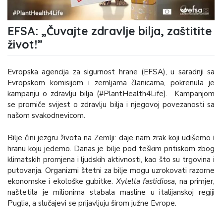
EFSA: „Čuvajte zdravlje bilja, zaštitite
život!”
Evropska agencija za sigurnost hrane (EFSA), u saradnji sa
Evropskom komisijom i zemljama članicama, pokrenula je
kampanju o zdravlju bilja (#PlantHealth4Life). Kampanjom
se promiče svijest o zdravlju bilja i njegovoj povezanosti sa
našom svakodnevicom.
Bilje čini jezgru života na Zemlji: daje nam zrak koji udišemo i
hranu koju jedemo. Danas je bilje pod teškim pritiskom zbog
klimatskih promjena i ljudskih aktivnosti, kao što su trgovina i
putovanja. Organizmi štetni za bilje mogu uzrokovati razorne
ekonomske i ekološke gubitke.
Xylella fastidiosa
, na primjer,
naštetila je milionima stabala masline u italijanskoj regiji
Puglia, a slučajevi se prijavljuju širom južne Evrope.