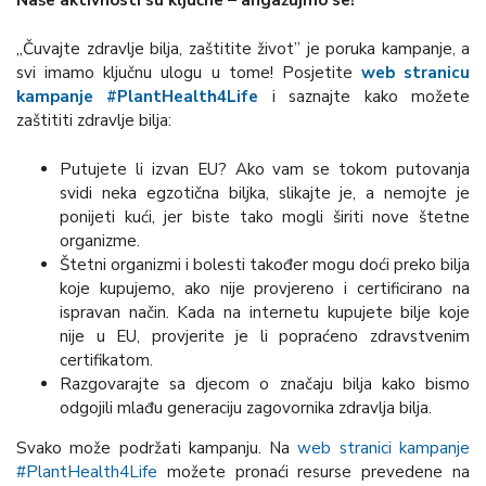
Naše aktivnosti su ključne – angažujmo se!
„Čuvajte zdravlje bilja, zaštitite život” je poruka kampanje, a
svi imamo ključnu ulogu u tome! Posjetite
web stranicu
kampanje #PlantHealth4Life
i saznajte kako možete
zaštititi zdravlje bilja:
Putujete li izvan EU? Ako vam se tokom putovanja
svidi neka egzotična biljka, slikajte je, a nemojte je
ponijeti kući, jer biste tako mogli širiti nove štetne
organizme.
Štetni organizmi i bolesti također mogu doći preko bilja
koje kupujemo, ako nije provjereno i certificirano na
ispravan način. Kada na internetu kupujete bilje koje
nije u EU, provjerite je li popraćeno zdravstvenim
certifikatom.
Razgovarajte sa djecom o značaju bilja kako bismo
odgojili mlađu generaciju zagovornika zdravlja bilja.
Svako može podržati kampanju. Na
web stranici kampanje
#PlantHealth4Life
možete pronaći resurse prevedene na