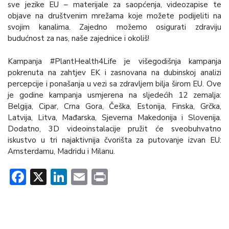
sve jezike EU – materijale za saopćenja, videozapise te
objave na društvenim mrežama koje možete podijeliti na
svojim kanalima. Zajedno možemo osigurati zdraviju
budućnost za nas, naše zajednice i okoliš!
Kampanja #PlantHealth4Life je višegodišnja kampanja
pokrenuta na zahtjev EK i zasnovana na dubinskoj analizi
percepcije i ponašanja u vezi sa zdravljem bilja širom EU. Ove
je godine kampanja usmjerena na sljedećih 12 zemalja:
Belgija, Cipar, Crna Gora, Češka, Estonija, Finska, Grčka,
Latvija, Litva, Mađarska, Sjeverna Makedonija i Slovenija.
Dodatno, 3D videoinstalacije pružit će sveobuhvatno
iskustvo u tri najaktivnija čvorišta za putovanje izvan EU:
Amsterdamu, Madridu i Milanu.
Facebook
X
LinkedIn
Email
Print