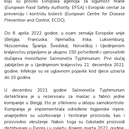
koju su proveli Evropska agencija za sigurnost hrane
(
European Food Safety Authority,
EFSA) i Evropski centar za
prevenciju i kontrolu bolesti (
European Centre for Disease
Prevention and Control,
ECDC).
Do 8. aprila 2022. godine, u osam zemalja Evropske unije
(Belgija, Francuska, Njemačka, Irska, Luksemburg,
Nizozemska, Španija, Švedska), Norveškoj i Ujedinjenom
kraljevstvu prijavljeno je ukupno 150 potvrđenih i vjerovatnih
slučajeva monofazne
Salmonella
Typhimurium. Prvi slučaj
zabilježen je u Ujedinjenom kraljevstvu 21. decembra 2021.
godine. Infekcije su se uglavnom pojavile kod djece uzrasta
do 10 godina.
U decembru 2021. godine
Salmonella
Typhimurium
detektirana je u rezervoaru za maslac u fabrici jedne
kompanije u Belgiji, što je otkriveno u sklopu samokontrole.
Kompanija je implementirala određene higijenske mjere,
unaprjeđeni su uzorkovanje i testiranje proizvoda, kao i
proizvodno okruženje. Nakon toga su čokoladni proizvodi
distribuisani u Evropi i u svijetu. Krajem marta 2022. godine,