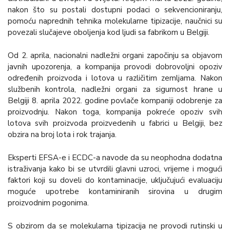
nakon što su postali dostupni podaci o sekvencioniranju,
pomoću naprednih tehnika molekularne tipizacije, naučnici su
povezali slučajeve oboljenja kod ljudi sa fabrikom u Belgiji.
Od 2. aprila, nacionalni nadležni organi započinju sa objavom
javnih upozorenja, a kompanija provodi dobrovoljni opoziv
određenih proizvoda i lotova u različitim zemljama. Nakon
službenih kontrola, nadležni organi za sigurnost hrane u
Belgiji 8. aprila 2022. godine povlače kompaniji odobrenje za
proizvodnju. Nakon toga, kompanija pokreće opoziv svih
lotova svih proizvoda proizvedenih u fabrici u Belgiji, bez
obzira na broj lota i rok trajanja.
Eksperti EFSA-e i ECDC-a navode da su neophodna dodatna
istraživanja kako bi se utvrdili glavni uzroci, vrijeme i mogući
faktori koji su doveli do kontaminacije, uključujući evaluaciju
moguće upotrebe kontaminiranih sirovina u drugim
proizvodnim pogonima.
S obzirom da se molekularna tipizacija ne provodi rutinski u