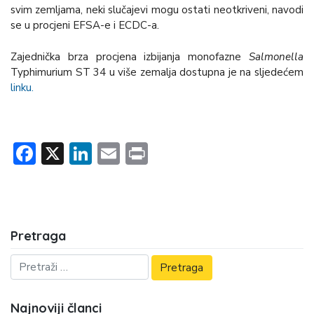
svim zemljama, neki slučajevi mogu ostati neotkriveni, navodi
se u procjeni EFSA-e i ECDC-a.
Zajednička brza procjena izbijanja monofazne
Salmonella
Typhimurium ST 34 u više zemalja dostupna je na sljedećem
linku.
Facebook
X
LinkedIn
Email
Print
Pretraga
Najnoviji članci