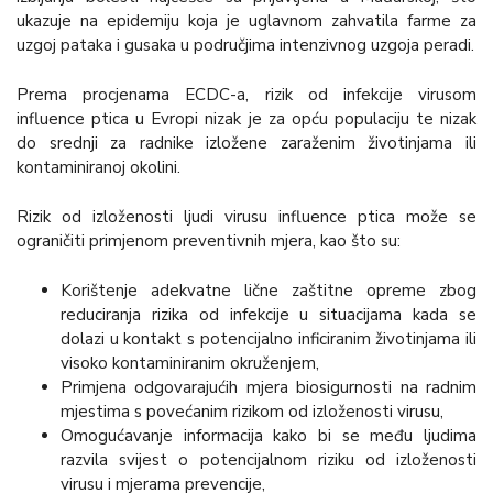
ukazuje na epidemiju koja je uglavnom zahvatila farme za
uzgoj pataka i gusaka u područjima intenzivnog uzgoja peradi.
Prema procjenama ECDC-a, rizik od infekcije virusom
influence ptica u Evropi nizak je za opću populaciju te nizak
do srednji za radnike izložene zaraženim životinjama ili
kontaminiranoj okolini.
Rizik od izloženosti ljudi virusu influence ptica može se
ograničiti primjenom preventivnih mjera, kao što su:
Korištenje adekvatne lične zaštitne opreme zbog
reduciranja rizika od infekcije u situacijama kada se
dolazi u kontakt s potencijalno inficiranim životinjama ili
visoko kontaminiranim okruženjem,
Primjena odgovarajućih mjera biosigurnosti na radnim
mjestima s povećanim rizikom od izloženosti virusu,
Omogućavanje informacija kako bi se među ljudima
razvila svijest o potencijalnom riziku od izloženosti
virusu i mjerama prevencije,