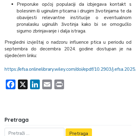
Preporuke općoj populaciji da izbjegava kontakt s
bolesnim ili uginulim pticama i drugim životinjama te da
obavijesti relevantne institucije o eventualnom
pronalasku uginulih životinja kako bi se omogućilo
sigurno zbrinjavanje i dalja istraga.
Pregledni izvještaj o nadzoru influence ptica u periodu od
septembra do decembra 2024. godine dostupan je na
sljedećem linku:
https://efsa.onlinelibrary.wiley.com/doi/epdf/10.2903/j.efsa.202
Facebook
X
LinkedIn
Email
Print
Pretraga