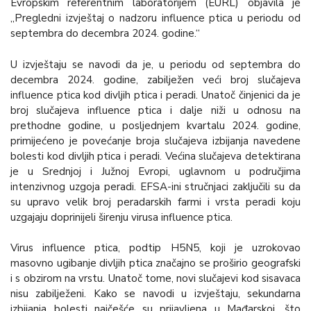
Evropskim referentnim laboratorijem (EURL) objavila je
„Pregledni izvještaj o nadzoru influence ptica u periodu od
septembra do decembra 2024. godine.“
U izvještaju se navodi da je, u periodu od septembra do
decembra 2024. godine, zabilježen veći broj slučajeva
influence ptica kod divljih ptica i peradi. Unatoč činjenici da je
broj slučajeva influence ptica i dalje niži u odnosu na
prethodne godine, u posljednjem kvartalu 2024. godine,
primijećeno je povećanje broja slučajeva izbijanja navedene
bolesti kod divljih ptica i peradi. Većina slučajeva detektirana
je u Srednjoj i Južnoj Evropi, uglavnom u područjima
intenzivnog uzgoja peradi. EFSA-ini stručnjaci zaključili su da
su upravo velik broj peradarskih farmi i vrsta peradi koju
uzgajaju doprinijeli širenju virusa influence ptica.
Virus influence ptica, podtip H5N5, koji je uzrokovao
masovno ugibanje divljih ptica značajno se proširio geografski
i s obzirom na vrstu. Unatoč tome, novi slučajevi kod sisavaca
nisu zabilježeni. Kako se navodi u izvještaju, sekundarna
izbijanja bolesti najčešće su prijavljena u Mađarskoj, što