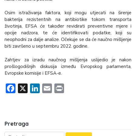
Osim istraživanja faktora, koji mogu utjecati na širenje
bakterija rezistentnih na antibiotike tokom transporta
životinja, EFSA će također revidirati preventivne mjere i
opcije nadzora, te će identifikovati podatke, koji su
neophodni za dalje analize. Očekuje se da će naučno mišljenje
biti završeno u septembru 2022. godine.
Zahtjev za izradu naučnog mišljenja uslijedio je nakon
prošlogodišnjih diskusija između Evropskog parlamenta,
Evropske komisije i EFSA-e.
Facebook
X
LinkedIn
Email
Print
Pretraga