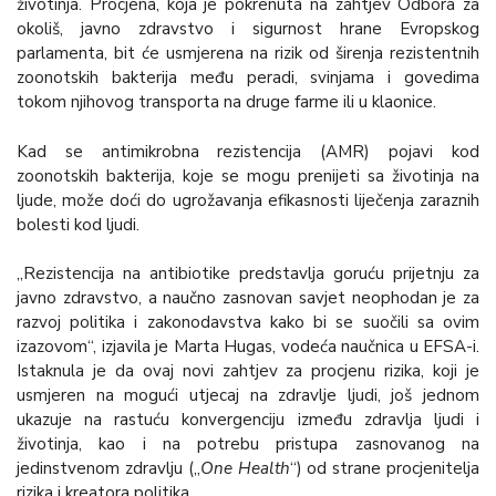
životinja. Procjena, koja je pokrenuta na zahtjev Odbora za
okoliš, javno zdravstvo i sigurnost hrane Evropskog
parlamenta, bit će usmjerena na rizik od širenja rezistentnih
zoonotskih bakterija među peradi, svinjama i govedima
tokom njihovog transporta na druge farme ili u klaonice.
Kad se antimikrobna rezistencija (AMR) pojavi kod
zoonotskih bakterija, koje se mogu prenijeti sa životinja na
ljude, može doći do ugrožavanja efikasnosti liječenja zaraznih
bolesti kod ljudi.
„Rezistencija na antibiotike predstavlja goruću prijetnju za
javno zdravstvo, a naučno zasnovan savjet neophodan je za
razvoj politika i zakonodavstva kako bi se suočili sa ovim
izazovom“, izjavila je Marta Hugas, vodeća naučnica u EFSA-i.
Istaknula je da ovaj novi zahtjev za procjenu rizika, koji je
usmjeren na mogući utjecaj na zdravlje ljudi, još jednom
ukazuje na rastuću konvergenciju između zdravlja ljudi i
životinja, kao i na potrebu pristupa zasnovanog na
jedinstvenom zdravlju („
One Health
“) od strane procjenitelja
rizika i kreatora politika.