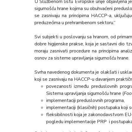
U Službenom listu Evropske unije objavljena je
sigurnošću hrane kojima su obuhvaćeni preduslo
se zasnivaju na principima HACCP-a, uključuju
preduzećima u prehrambenom sektoru.“
Svi subjekti u poslovanju sa hranom, od primar
dobre higijenske prakse, koja je sastavni dio tz
moraju zasnivati procedure na principima anali
osnov za sisteme upravljanja sigurnošću hrane.
Svrha navedenog dokumenta je olakšati i uskla
koji se zasnivaju na HACCP-u davanjem praktični
povezanosti između preduslovnih progr
Sistema upravljanja sigurnošću hrane (
Foo
implementaciji preduslovnih programa,
implementaciji (klasičnih) postupaka koji
fleksibilnosti koja je zakonodavstvom E
pogledu implementacije PRP i postupaka 