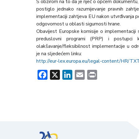
S obzirom na to da je riječ o općem dokumentu,
postiglo jednako razumijevanje pravnih zaht
implementaciji zahtjeva EU nakon utvrđivanja po
odgovornost u oblasti sigurnosti hrane.
Obavijest Europske komisije o implementaciji 
preduslovni programi (PRP) i postupci k
olakšavanje/fleksibilnost implementacije u 
je na sljedećem linku:
http://eur-lex.europa.eu/legal-content/HR/
Facebook
X
LinkedIn
Email
Print