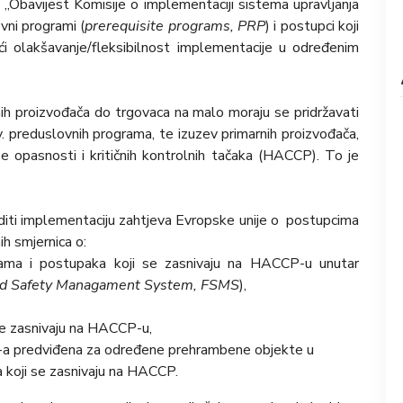
 „Obavijest Komisije o implementaciji sistema upravljanja
vni programi (
prerequisite programs, PRP
) i postupci koji
ći olakšavanje/fleksibilnost implementacije u određenim
nih proizvođača do trgovaca na malo moraju se pridržavati
v. preduslovnih programa, te izuzev primarnih proizvođača,
ze opasnosti i kritičnih kontrolnih tačaka (HACCP). To je
diti implementaciju zahtjeva Evropske unije o postupcima
h smjernica o:
ama i postupaka koji se zasnivaju na HACCP-u unutar
d Safety Managament System, FSMS
),
 se zasnivaju na HACCP-u,
U-a predviđena za određene prehrambene objekte u
koji se zasnivaju na HACCP.