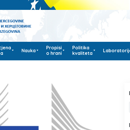
cjena
Propisi
Politika
Nauka
Laboratorij
ka
o hrani
kvaliteta