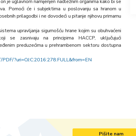
 on je uglavnom namijenjen nadležnim organima kako bi se
jeva. Pomoći će i subjektima u poslovanju sa hranom u
sebnih prilagodbi i ne dovodeći u pitanje njihovu primarnu
sistema upravljanja sigurnošću hrane kojim su obuhvaćeni
oji se zasnivaju na principima HACCP, uključujući
određenim preduzećima u prehrambenom sektoru dostupna
TXT/PDF/?uri=OJ:C:2016:278:FULL&from=EN
Pišite nam