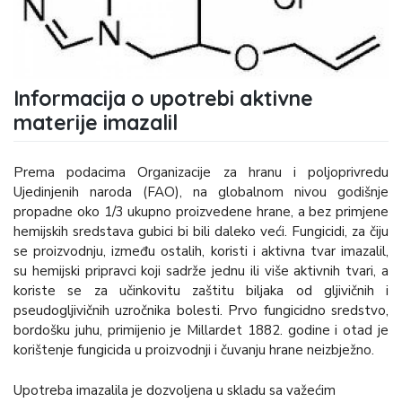
Informacija o upotrebi aktivne
materije imazalil
Prema podacima Organizacije za hranu i poljoprivredu
Ujedinjenih naroda (FAO), na globalnom nivou godišnje
propadne oko 1/3 ukupno proizvedene hrane, a bez primjene
hemijskih sredstava gubici bi bili daleko veći. Fungicidi, za čiju
se proizvodnju, između ostalih, koristi i aktivna tvar imazalil,
su hemijski pripravci koji sadrže jednu ili više aktivnih tvari, a
koriste se za učinkovitu zaštitu biljaka od gljivičnih i
pseudogljivičnih uzročnika bolesti. Prvo fungicidno sredstvo,
bordošku juhu, primijenio je Millardet 1882. godine i otad je
korištenje fungicida u proizvodnji i čuvanju hrane neizbježno.
Upotreba imazalila je dozvoljena u skladu sa važećim