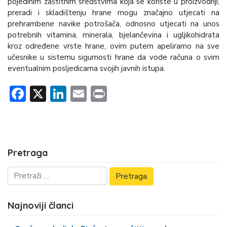
pojedinim zaštitnim sredstvima koja se koriste u proizvodnji,
preradi i skladištenju hrane mogu značajno utjecati na
prehrambene navike potrošača, odnosno utjecati na unos
potrebnih vitamina, minerala, bjelančevina i ugljikohidrata
kroz određene vrste hrane, ovim putem apeliramo na sve
učesnike u sistemu sigurnosti hrane da vode računa o svim
eventualnim posljedicama svojih javnih istupa.
Facebook
X
LinkedIn
Email
Print
Pretraga
Najnoviji članci