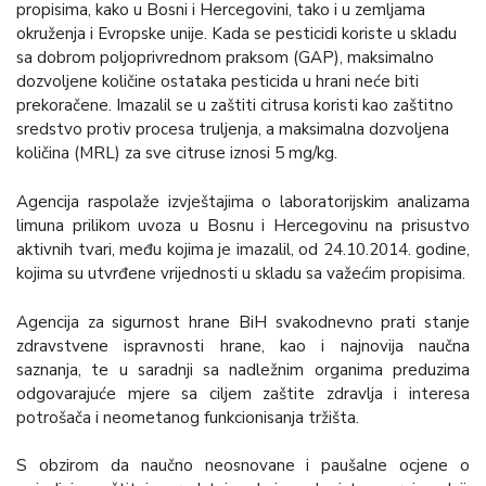
propisima, kako u Bosni i Hercegovini, tako i u zemljama
okruženja i Evropske unije. Kada se pesticidi koriste u skladu
sa dobrom poljoprivrednom praksom (GAP), maksimalno
dozvoljene količine ostataka pesticida u hrani neće biti
prekoračene. Imazalil se u zaštiti citrusa koristi kao zaštitno
sredstvo protiv procesa truljenja, a maksimalna dozvoljena
količina (MRL) za sve citruse iznosi 5 mg/kg.
Agencija raspolaže izvještajima o laboratorijskim analizama
limuna prilikom uvoza u Bosnu i Hercegovinu na prisustvo
aktivnih tvari, među kojima je imazalil, od 24.10.2014. godine,
kojima su utvrđene vrijednosti u skladu sa važećim propisima.
Agencija za sigurnost hrane BiH svakodnevno prati stanje
zdravstvene ispravnosti hrane, kao i najnovija naučna
saznanja, te u saradnji sa nadležnim organima preduzima
odgovarajuće mjere sa ciljem zaštite zdravlja i interesa
potrošača i neometanog funkcionisanja tržišta.
S obzirom da naučno neosnovane i paušalne ocjene o