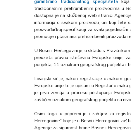
garantirano tradicionalnog specijaliteta
koja 
tradicionalnim prehrambenim proizvodima u Bos
dostupna je na službenoj web stranici Agencij
informacija o svakom proizvodu, oni koji žele s
proizvođačkoj specifikaciji za svaki pojedinačni
promocije i plasmana prehrambenih proizvoda re
U Bosni i Hercegovini je, u skladu s Pravilniko
preuzeta pravna stečevina Evropske unije, z
porijekla, 11 oznakom geografskog porijekla i tr
Livanjski sir je, nakon registracije oznakom ge
Evropske unije te je upisan i u Registar oznaka
je prva zemlja u procesu pristupanja Evropsk
zaštićen oznakom geografskog porijekla na niv
Osim toga, u pripremi je i zahtjev za regist
Hercegovine“ koje je u Bosni i Hercegovini zaš
Agencije za sigurnost hrane Bosne i Hercegovin