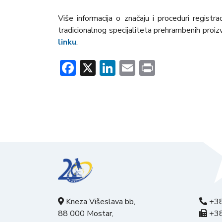
Više informacija o značaju i proceduri registra
tradicionalnog specijaliteta prehrambenih proi
linku
.
Facebook
X
LinkedIn
Email
Print
Kneza Višeslava bb,
+38
88 000 Mostar,
+38