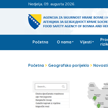
nedjelja, 09. augusta 2026.
Pro
Početna
O nama
Vijesti
rizi
Početna
Geografsko porijeklo
Novost