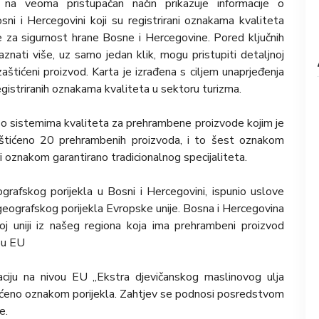
na veoma pristupačan način prikazuje informacije o
ni i Hercegovini koji su registrirani oznakama kvaliteta
e za sigurnost hrane Bosne i Hercegovine. Pored ključnih
aznati više, uz samo jedan klik, mogu pristupiti detaljnoj
 zaštićeni proizvod. Karta je izrađena s ciljem unaprjeđenja
gistriranih oznakama kvaliteta u sektoru turizma.
m o sistemima kvaliteta za prehrambene proizvode kojim je
aštićeno 20 prehrambenih proizvoda, i to šest oznakom
i oznakom garantirano tradicionalnog specijaliteta.
ografskog porijekla u Bosni i Hercegovini, ispunio uslove
 geografskog porijekla Evropske unije. Bosna i Hercegovina
oj uniji iz našeg regiona koja ima prehrambeni proizvod
ou EU
raciju na nivou EU „Ekstra djevičanskog maslinovog ulja
tićeno oznakom porijekla. Zahtjev se podnosi posredstvom
e.