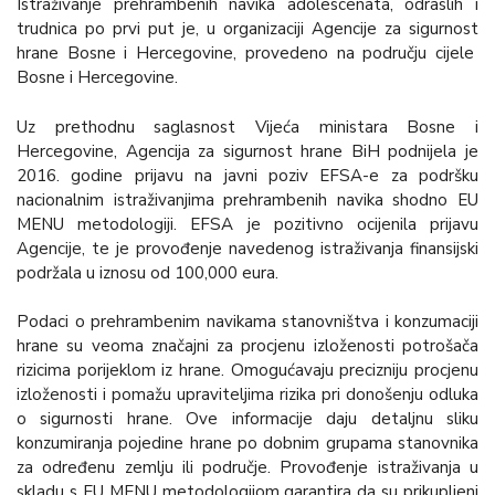
Istraživanje prehrambenih navika adolescenata, odraslih i
trudnica po prvi put je, u organizaciji Agencije za sigurnost
hrane Bosne i Hercegovine, provedeno na području cijele
Bosne i Hercegovine.
Uz prethodnu saglasnost Vijeća ministara Bosne i
Hercegovine, Agencija za sigurnost hrane BiH podnijela je
2016. godine prijavu na javni poziv EFSA-e za podršku
nacionalnim istraživanjima prehrambenih navika shodno EU
MENU metodologiji. EFSA je pozitivno ocijenila prijavu
Agencije, te je provođenje navedenog istraživanja finansijski
podržala u iznosu od 100,000 eura.
Podaci o prehrambenim navikama stanovništva i konzumaciji
hrane su veoma značajni za procjenu izloženosti potrošača
rizicima porijeklom iz hrane. Omogućavaju precizniju procjenu
izloženosti i pomažu upraviteljima rizika pri donošenju odluka
o sigurnosti hrane. Ove informacije daju detaljnu sliku
konzumiranja pojedine hrane po dobnim grupama stanovnika
za određenu zemlju ili područje. Provođenje istraživanja u
skladu s EU MENU metodologijom garantira da su prikupljeni