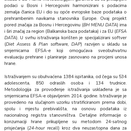
podaci u Bosni i Hercegovini harmonizirani s podacima
zemalja članica EU i dio su opće evropske baze podataka o
prehrambenim navikama stanovnika Europe. Ovaj projekt
pored značaja za Bosnu i Hercegovinu (
BH MENU DATA
) ima
i širi značaj za region (Balkanska baza podataka) i za EU (
EFSA
DATA
). U svrhu istraživanja korišten je specijalizirani softver
(
Diet Assess & Plan software, DAP
) razvijen u skladu sa
smjernicama EFSA-e koji omogućava sveobuhvatnu
evaluaciju prehrane i planiranje zasnovano na procjeni unosa
hrane.
Istraživanjem su obuhvaćena 1384 ispitanika, od čega su 534
adolescenta, 850 odraslih osoba i 134 trudnice.
Metodologija za provođenje istraživanja usklađena je sa
smjernicama EFSA-e objavljenim 2014. godine. Istraživanje je
provedeno na slučajnom uzorku stratificiranom prema dobi,
spolu i mjestu prebivališta, na osnovu podataka iz
nacionalnog registra stanovništva. Detaljne informacije o
konzumaciji hrane prikupljene su metodom 24-satnog
prisjećanja (
24-hour recall
) kroz dva neuzastopna dana za