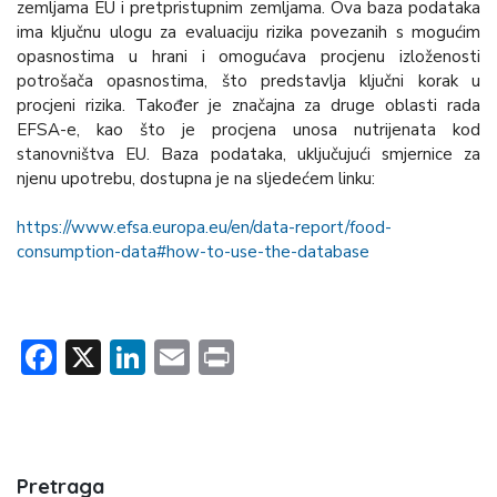
zemljama EU i pretpristupnim zemljama. Ova baza podataka
ima ključnu ulogu za evaluaciju rizika povezanih s mogućim
opasnostima u hrani i omogućava procjenu izloženosti
potrošača opasnostima, što predstavlja ključni korak u
procjeni rizika. Također je značajna za druge oblasti rada
EFSA-e, kao što je procjena unosa nutrijenata kod
stanovništva EU. Baza podataka, uključujući smjernice za
njenu upotrebu, dostupna je na sljedećem linku:
https://www.efsa.europa.eu/en/data-report/food-
consumption-data#how-to-use-the-database
Facebook
X
LinkedIn
Email
Print
Pretraga