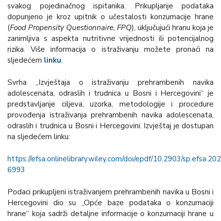
svakog pojedinačnog ispitanika. Prikupljanje podataka
dopunjeno je kroz upitnik o učestalosti konzumacije hrane
(
Food Propensity Questionnaire, FPQ
), uključujući hranu koja je
zanimljiva s aspekta nutritivne vrijednosti ili potencijalnog
rizika. Više informacija o istraživanju možete pronaći na
sljedećem
linku
.
Svrha „Izvještaja o istraživanju prehrambenih navika
adolescenata, odraslih i trudnica u Bosni i Hercegovini“ je
predstavljanje ciljeva, uzorka, metodologije i procedure
provođenja istraživanja prehrambenih navika adolescenata,
odraslih i trudnica u Bosni i Hercegovini. Izvještaj je dostupan
na sljedećem linku:
https://efsa.onlinelibrary.wiley.com/doi/epdf/10.2903/sp.efsa.20
6993
Podaci prikupljeni istraživanjem prehrambenih navika u Bosni i
Hercegovini dio su „Opće baze podataka o konzumaciji
hrane“ koja sadrži detaljne informacije o konzumaciji hrane u