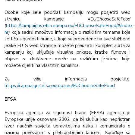
Osobe koje žele podržati kampanju mogu posjetiti web
stranicu kampanje
#EUChooseSafeFood
(
https://campaigns.efsa.europa.eu/EUChooseSafeFood/#/index-
hr
)
koja sadrži mnoštvo informacija o različitim temama koje
se tiču sigurnosti hrane, a koje su prevedene na sve službene
jezike EU. S web stranice možete preuzeti i komplet alata za
kampanju koji uključuje vizualne prikaze, kratke filmove i
objave za društvene mreže na različitim jezicima, koje
možete dijeliti na vlastitim kanalima.
Za više informacija posjetite:
https://campaigns.efsa.europa.eu/EUChooseSafeFood
EFSA
Evropska agencija za sigurnost hrane (EFSA) agencija je
Evropske unije osnovana 2002. da bi služila kao nepristran
izvor naučnih savjeta upraviteljima rizika i komunicirala o
rizicima povezanim s prehrambenim lancem. Sarađuje sa