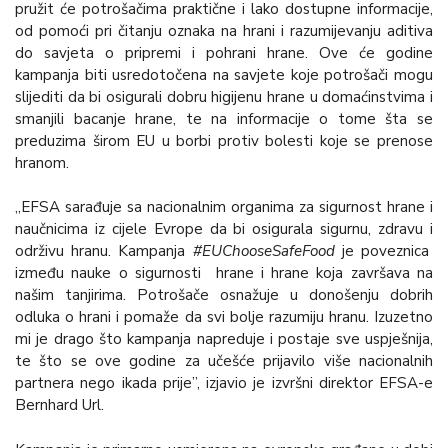
pružit će potrošačima praktične i lako dostupne informacije,
od pomoći pri čitanju oznaka na hrani i razumijevanju aditiva
do savjeta o pripremi i pohrani hrane. Ove će godine
kampanja biti usredotočena na savjete koje potrošači mogu
slijediti da bi osigurali dobru higijenu hrane u domaćinstvima i
smanjili bacanje hrane, te na informacije o tome šta se
preduzima širom EU u borbi protiv bolesti koje se prenose
hranom.
„EFSA sarađuje sa nacionalnim organima za sigurnost hrane i
naučnicima iz cijele Evrope da bi osigurala sigurnu, zdravu i
održivu hranu. Kampanja
#EUChooseSafeFood
je poveznica
između nauke o sigurnosti hrane i hrane koja završava na
našim tanjirima. Potrošače osnažuje u donošenju dobrih
odluka o hrani i pomaže da svi bolje razumiju hranu. Izuzetno
mi je drago što kampanja napreduje i postaje sve uspješnija,
te što se ove godine za učešće prijavilo više nacionalnih
partnera nego ikada prije”, izjavio je izvršni direktor EFSA-e
Bernhard Url.