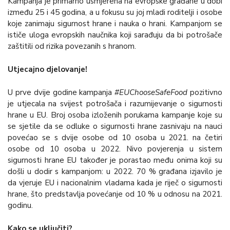
Kampanja je primarno usmjerena na evropske građane u dobi
između 25 i 45 godina, a u fokusu su joj mladi roditelji i osobe
koje zanimaju sigurnost hrane i nauka o hrani. Kampanjom se
ističe uloga evropskih naučnika koji sarađuju da bi potrošače
zaštitili od rizika povezanih s hranom.
Utjecajno djelovanje!
U prve dvije godine kampanja
#EUChooseSafeFood
pozitivno
je utjecala na svijest potrošača i razumijevanje o sigurnosti
hrane u EU. Broj osoba izloženih porukama kampanje koje su
se sjetile da se odluke o sigurnosti hrane zasnivaju na nauci
povećao se s dvije osobe od 10 osoba u 2021. na četiri
osobe od 10 osoba u 2022. Nivo povjerenja u sistem
sigurnosti hrane EU također je porastao među onima koji su
došli u dodir s kampanjom: u 2022. 70 % građana izjavilo je
da vjeruje EU i nacionalnim vladama kada je riječ o sigurnosti
hrane, što predstavlja povećanje od 10 % u odnosu na 2021.
godinu.
Kako se uključiti?