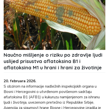
Naučno mišljenje o riziku po zdravlje ljudi
uslijed prisustva aflatoksina B1 i
aflatoksina M1 u hrani i hrani za životinje
20. februara 2026.
S obzirom na informacije nadležnih inspekcijskih organa u
Bosni i Hercegovini o utvrđenom povišenom sadržaju
aflatoksina B1 (AFB1) u kukuruzu namijenjenom za ishranu
ljudi i životinja, uvezenom pretežno iz Republike Srbije,
Agencija za sigurnost hrane Bosne i Hercegovine izradila je