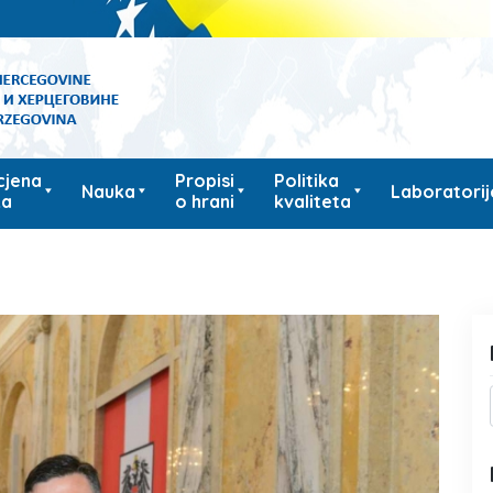
cjena
Propisi
Politika
Nauka
Laboratorij
ka
o hrani
kvaliteta