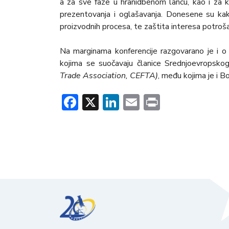
a za sve faze u hranidbenom lancu, kao i za k
prezentovanja i oglašavanja. Donesene su kako
proizvodnih procesa, te zaštita interesa potroš
Na marginama konferencije razgovarano je i o p
kojima se suočavaju članice Srednjoevropskog
Trade Association, CEFTA)
, među kojima je i B
Facebook
X
LinkedIn
Email
Print