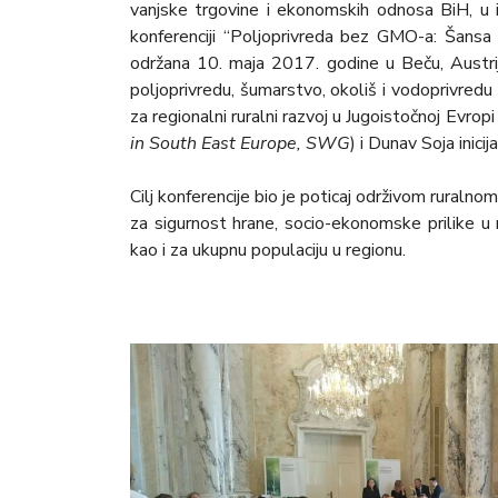
vanjske trgovine i ekonomskih odnosa BiH, u
konferenciji “Poljoprivreda bez GMO-a: Šansa za
održana 10. maja 2017. godine u Beču, Austrij
poljoprivredu, šumarstvo, okoliš i vodoprivred
za regionalni ruralni razvoj u Jugoistočnoj Evropi 
in South East Europe, SWG
) i Dunav Soja inicij
Cilj konferencije bio je poticaj održivom ruraln
za sigurnost hrane, socio-ekonomske prilike u r
kao i za ukupnu populaciju u regionu.