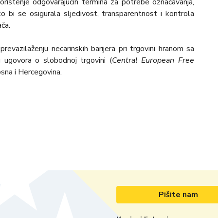
orištenje odgovarajućih termina za potrebe označavanja,
 bi se osigurala sljedivost, transparentnost i kontrola
ača.
revazilaženju necarinskih barijera pri trgovini hranom sa
 ugovora o slobodnoj trgovini (
Central European Free
osna i Hercegovina.
Pišite nam