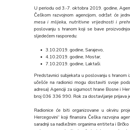
U periodu od 3.-7. oktobra 2019. godine, Agenc
Češkom razvojnom agencijom, održat će jed
mesa i mlijeka, nutritivne vrijednosti i preh
poslovanju s hranom koji se bave proizvodnj
sljedećem rasporedu:
3.10.2019. godine, Sarajevo,
4.10.2019. godine, Mostar,
7.10.2019. godine, Laktaši.
Predstavnici subjekata u poslovanju s hranom i
učešće na radionici mogu dostaviti svoje poda
adresa) Agenciji za sigurnost hrane Bosne i H
broj 036 336 990. Rok za dostavljanje prijava 
Radionice će biti organizovane u okviru pro
Hercegovini“ koji finansira Češka razvojna age
saradnji sa nadležnim organima entiteta i Brčko d