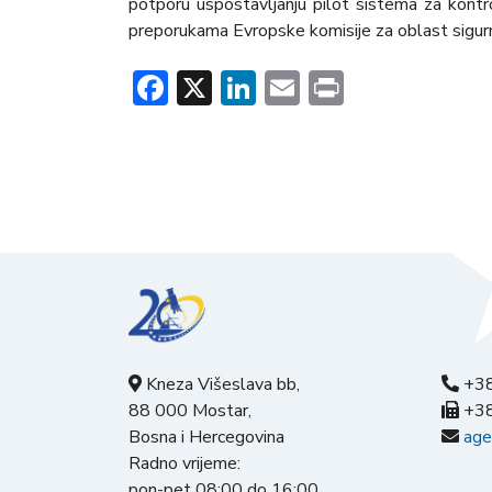
potporu uspostavljanju pilot sistema za kontro
preporukama Evropske komisije za oblast sigurn
Facebook
X
LinkedIn
Email
Print
Kneza Višeslava bb,
+38
88 000 Mostar,
+38
Bosna i Hercegovina
age
Radno vrijeme:
pon-pet 08:00 do 16:00