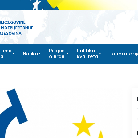
cjena
Propisi
Politika
Nauka
Laboratorij
ka
o hrani
kvaliteta