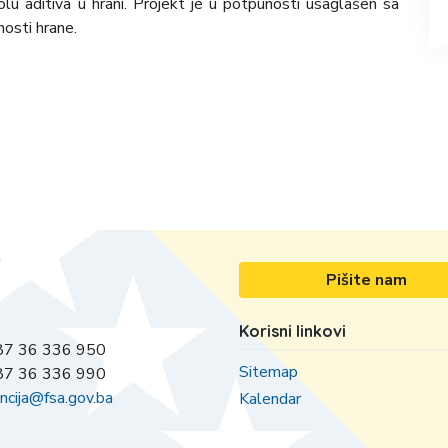
lu aditiva u hrani. Projekt je u potpunosti usaglašen sa
osti hrane.
Pišite nam
Korisni linkovi
7 36 336 950
Sitemap
7 36 336 990
ncija@fsa.gov.ba
Kalendar