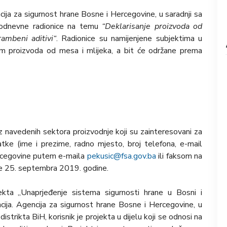
ija za sigurnost hrane Bosne i Hercegovine, u saradnji sa
nodnevne radionice na temu
“Deklarisanje proizvoda od
rambeni aditivi“
. Radionice su namijenjene subjektima u
om proizvoda od mesa i mlijeka, a bit će održane prema
z navedenih sektora proizvodnje koji su zainteresovani za
tke (ime i prezime, radno mjesto, broj telefona, e-mail
ercegovine putem e-maila
pekusic@fsa.gov.ba
ili faksom na
je 25. septembra 2019. godine.
jekta „Unaprjeđenje sistema sigurnosti hrane u Bosni i
ncija. Agencija za sigurnost hrane Bosne i Hercegovine, u
istrikta BiH, korisnik je projekta u dijelu koji se odnosi na