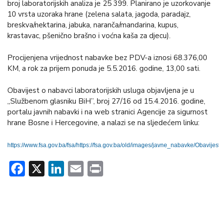
broj laboratorijskih analiza je 25 399. Planirano je uzorkovanje
10 vrsta uzoraka hrane (zelena salata, jagoda, paradajz,
breskva/nektarina, jabuka, naranča/mandarina, kupus,
krastavac, pšenično brašno i voćna kaša za djecu).
Procijenjena vrijednost nabavke bez PDV-a iznosi 68.376,00
KM, a rok za prijem ponuda je 5.5.2016. godine, 13,00 sati.
Obavijest o nabavci laboratorijskih usluga objavljena je u
„Službenom glasniku BiH”, broj 27/16 od 15.4.2016. godine,
portalu javnih nabavki i na web stranici Agencije za sigurnost
hrane Bosne i Hercegovine, a nalazi se na sljedećem linku:
https://www.fsa.gov.ba/fsa/https://fsa.gov.ba/old/images/javne_nabavke/Obavije
Facebook
X
LinkedIn
Email
Print