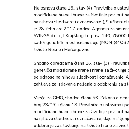
Na osnovu člana 16., stav (4) Pravilnika o uslov
modificirane hrane i hrane za životinje prvi put 
na njihovu sljedivost i označavanje („Službeni 
je 28. februara 2017. godine Agencija za sigur
WINGS d.o.o., I Krajiškog korpusa 140, 78000 Ba
sadrži genetički modificiranu soju (MON-Ø4Ø3
tržište Bosne i Hercegovine.
Shodno odredbama člana 16. stav (3) Pravilnika
genetički modificirane hrane i hrane za životinje
se odnose na njihovu sljedivost i označavanje, 
zahtjeva za izdavanje rješenja o odobrenju za sta
Vijeće za GMO, shodno članu 56. Zakona o genet
broj 23/09) i članu 18. Pravilnika o uslovima i 
modificirane hrane i hrane za životinje prvi put 
na njihovu sljedivost i označavanje, daje mišlje
odobrenju za stavljanje na tržište hrane za život