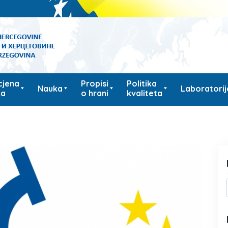
cjena
Propisi
Politika
Nauka
Laboratorij
ka
o hrani
kvaliteta