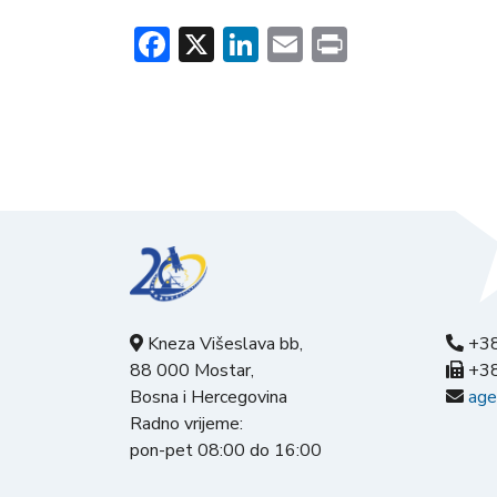
Facebook
X
LinkedIn
Email
Print
Kneza Višeslava bb,
+38
88 000 Mostar,
+38
Bosna i Hercegovina
age
Radno vrijeme:
pon-pet 08:00 do 16:00