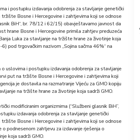
ima i postupku izdavanja odobrenja za stavljanje genetički
na tržište Bosne i Hercegovine i zahtjevima koji se odnose
glasnik BiH“, br. 78/12 i 62/15) obavještavamo javnost da
nost hrane Bosne i Hercegovine primila zahtjev preduzeća
nja Luka za stavljanje na tržište hrane za životinje koja
2-6) pod trgovačkim nazivom „Sojina sačma 46%“ na
 o uslovima i postupku izdavanja odobrenja za stavljanje
 prvi put na tržište Bosne i Hercegovine i zahtjevima koji
Agencija je dostavila na razmatranje Vijeću za GMO kopiju
vljanje na tržište hrane za životinje koja sadrži GMO.
ički modificiranim organizmima (“Službeni glasnik BiH”,
postupku izdavanja odobrenja za stavljanje genetički
na tržište Bosne i Hercegovine i zahtjevima koji se odnose
nje o podnesenom zahtjevu za izdavanje rješenja o
inje koja sadrži GMO.