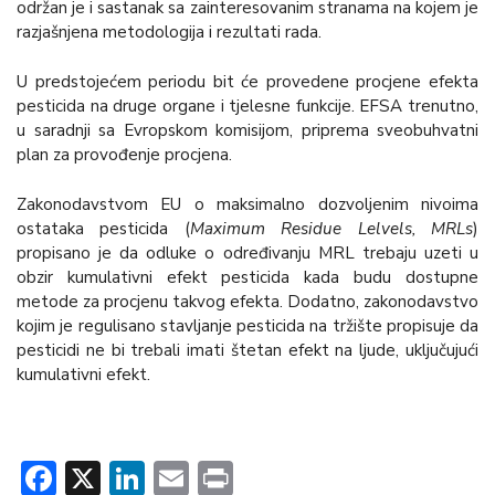
održan je i sastanak sa zainteresovanim stranama na kojem je
razjašnjena metodologija i rezultati rada.
U predstojećem periodu bit će provedene procjene efekta
pesticida na druge organe i tjelesne funkcije. EFSA trenutno,
u saradnji sa Evropskom komisijom, priprema sveobuhvatni
plan za provođenje procjena.
Zakonodavstvom EU o maksimalno dozvoljenim nivoima
ostataka pesticida (
Maximum Residue Lelvels, MRLs
)
propisano je da odluke o određivanju MRL trebaju uzeti u
obzir kumulativni efekt pesticida kada budu dostupne
metode za procjenu takvog efekta. Dodatno, zakonodavstvo
kojim je regulisano stavljanje pesticida na tržište propisuje da
pesticidi ne bi trebali imati štetan efekt na ljude, uključujući
kumulativni efekt.
Facebook
X
LinkedIn
Email
Print