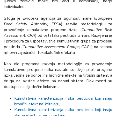
ljudsko zdravlje može biti veći u kombinaciji, nego
individualno.
Stoga je Evropska agencija za sigurnost hrane (
European
Food Safety Authority, EFSA
) razvila metodologiju za
provođenje kumulativne procjene rizika (
Cumulative Risk
Assessment, CRA
) od ostataka pesticida u hrani. Razvijena je
i procedura za uspostavljanje kumulativnih grupa za procjenu
pesticida (
Cumulative Assessment Groups, CAGs
) na osnovu
njihovih zajedničkih toksikoloških efekata.
Kao dio programa razvoja metodologije za provođenje
kumulativne procjene rizika nastale su dvije pilot procjene
rizika. Jedna se odnosi na hronične efekte na tiroidni sistem, a
druga na akutne efekte na nervni sistem. Dokumenti su
dostupni na sljedećim linkovima:
Kumulativna karakterizacija rizika pesticida koji imaju
hronični efekt na štitnjaču
,
Kumulativna karakterizacija rizika pesticida koji imaju
akutni efekt na nervni sistem.