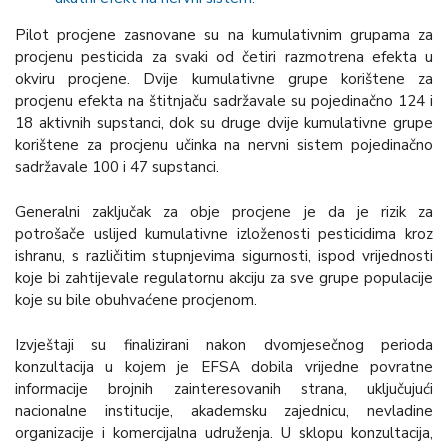
Pilot procjene zasnovane su na kumulativnim grupama za
procjenu pesticida za svaki od četiri razmotrena efekta u
okviru procjene. Dvije kumulativne grupe korištene za
procjenu efekta na štitnjaču sadržavale su pojedinačno 124 i
18 aktivnih supstanci, dok su druge dvije kumulativne grupe
korištene za procjenu učinka na nervni sistem pojedinačno
sadržavale 100 i 47 supstanci.
Generalni zaključak za obje procjene je da je rizik za
potrošače uslijed kumulativne izloženosti pesticidima kroz
ishranu, s različitim stupnjevima sigurnosti, ispod vrijednosti
koje bi zahtijevale regulatornu akciju za sve grupe populacije
koje su bile obuhvaćene procjenom.
Izvještaji su finalizirani nakon dvomjesečnog perioda
konzultacija u kojem je EFSA dobila vrijedne povratne
informacije brojnih zainteresovanih strana, uključujući
nacionalne institucije, akademsku zajednicu, nevladine
organizacije i komercijalna udruženja. U sklopu konzultacija,