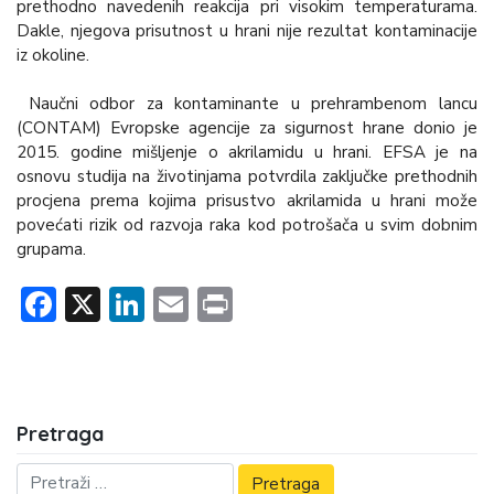
prethodno navedenih reakcija pri visokim temperaturama.
Dakle, njegova prisutnost u hrani nije rezultat kontaminacije
iz okoline.
Naučni odbor za kontaminante u prehrambenom lancu
(CONTAM) Evropske agencije za sigurnost hrane donio je
2015. godine mišljenje o akrilamidu u hrani. EFSA je na
osnovu studija na životinjama potvrdila zaključke prethodnih
procjena prema kojima prisustvo akrilamida u hrani može
povećati rizik od razvoja raka kod potrošača u svim dobnim
grupama.
Facebook
X
LinkedIn
Email
Print
Pretraga