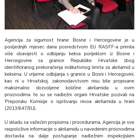
Agencija za sigurnost hrane Bosne i Hercegovine je u
posljednjih mjesec dana posredstvom EU RASFF-a primila
više obavijesti o odbijanju keksa porijeklom iz Bosne i
Hercegovine sa granice Republike Hrvatske zbog
identificiranog prekoračenja indikativnog limita za akrilamid u
keksima. U vrijeme odbijanja s granice u Bosni i Hercegovini,
kao ni u Hrvatskoj, zakonodavstvom nisu bile propisane
maksimalno dozvoljene količine akrilamida u ovim
proizvodima te su se nadležni organi Hrvatske pozivali na
Preporuku Komisije o ispitivanju nivoa akrilamida u hrani
(2013/647/EU).
U skladu sa važećim propisima i procedurama, Agencija je sve
raspoložive informacije o akrilamidu u navedenim proizvodima
dostavila na dalje postupanje nadležnim inspekcijskim