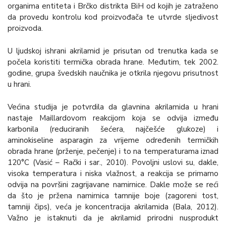
organima entiteta i Brčko distrikta BiH od kojih je zatraženo
da provedu kontrolu kod proizvođača te utvrde sljedivost
proizvoda.
U ljudskoj ishrani akrilamid je prisutan od trenutka kada se
počela koristiti termička obrada hrane. Međutim, tek 2002.
godine, grupa švedskih naučnika je otkrila njegovu prisutnost
u hrani.
Većina studija je potvrdila da glavnina akrilamida u hrani
nastaje Maillardovom reakcijom koja se odvija između
karbonila (reduciranih šećera, najčešće glukoze) i
aminokiseline asparagin za vrijeme određenih termičkih
obrada hrane (prženje, pečenje) i to na temperaturama iznad
120°C (Vasić – Rački i sar., 2010). Povoljni uslovi su, dakle,
visoka temperatura i niska vlažnost, a reakcija se primarno
odvija na površini zagrijavane namirnice. Dakle može se reći
da što je pržena namirnica tamnije boje (zagoreni tost,
tamniji čips), veća je koncentracija akrilamida (Bala, 2012).
Važno je istaknuti da je akrilamid prirodni nusprodukt