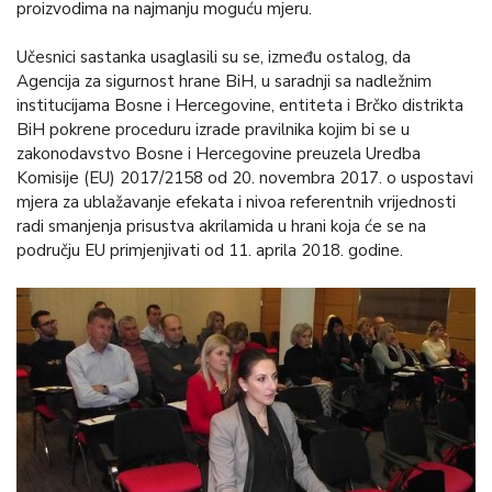
proizvodima na najmanju moguću mjeru.
Učesnici sastanka usaglasili su se, između ostalog, da
Agencija za sigurnost hrane BiH, u saradnji sa nadležnim
institucijama Bosne i Hercegovine, entiteta i Brčko distrikta
BiH pokrene proceduru izrade pravilnika kojim bi se u
zakonodavstvo Bosne i Hercegovine preuzela Uredba
Komisije (EU) 2017/2158 оd 20. novembra 2017. o uspostavi
mjera za ublažavanje efekata i nivoa referentnih vrijednosti
radi smanjenja prisustva akrilamida u hrani koja će se na
području EU primjenjivati od 11. aprila 2018. godine.