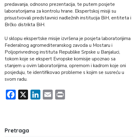
predavanja, odnosno prezentacija, te putem posjete
laboratorijama za kontrolu hrane. Ekspertskoj misiji su
prisustvovali predstavnici nadležnih institucija BiH, entiteta i
Brčko distrikta BiH.
U sklopu ekspertske misije izvršena je posjeta laboratorijima
Federalnog agromediteranskog zavoda u Mostaru i
Poljoprivrednog instituta Republike Srpske u Banjaluci,
tokom koje se ekspert Evropske komisije upoznao sa
stanjem u ovim laboratorijima, opremom i kadrom koje oni
posjeduju, te identifikovao probleme s kojim se susreću u
svom radu.
Facebook
X
LinkedIn
Email
Print
Pretraga