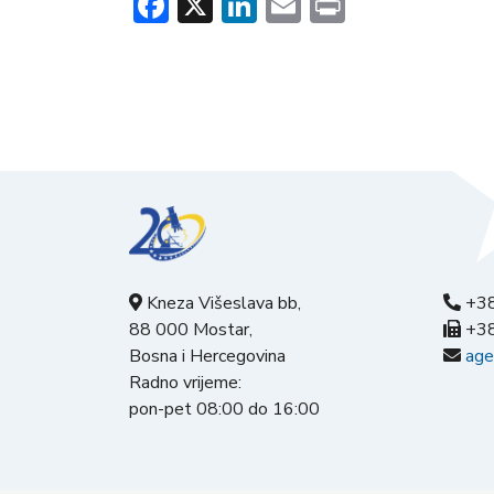
Facebook
X
LinkedIn
Email
Print
Kneza Višeslava bb,
+38
88 000 Mostar,
+38
Bosna i Hercegovina
age
Radno vrijeme:
pon-pet 08:00 do 16:00