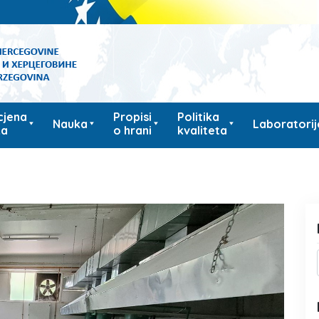
cjena
Propisi
Politika
Nauka
Laboratorij
ka
o hrani
kvaliteta