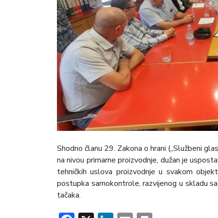
Shodno članu 29. Zakona o hrani („Službeni glas
na nivou primarne proizvodnje, dužan je uspostav
tehničkih uslova proizvodnje u svakom obje
postupka samokontrole, razvijenog u skladu sa p
tačaka.