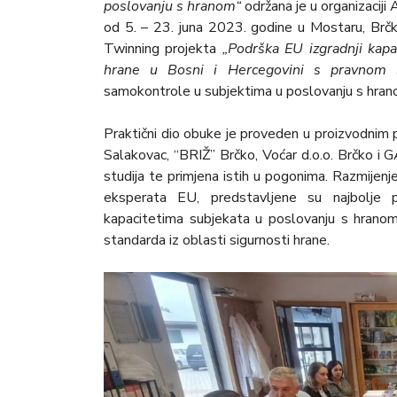
poslovanju s hranom“
održana je u organizaciji
od 5. – 23. juna 2023. godine u Mostaru, Brč
Twinning projekta
„Podrška EU izgradnji kapa
hrane u Bosni i Hercegovini s pravnom 
samokontrole u subjektima u poslovanju s hrano
Praktični dio obuke je proveden u proizvodnim 
Salakovac, “BRIŽ” Brčko, Voćar d.o.o. Brčko 
studija te primjena istih u pogonima. Razmijen
eksperata EU, predstavljene su najbolje
kapacitetima subjekata u poslovanju s hrano
standarda iz oblasti sigurnosti hrane.