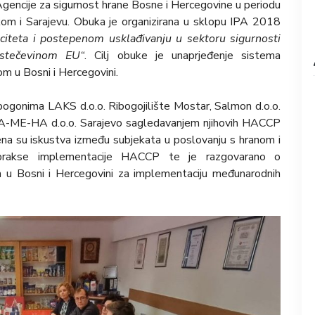
 Agencije za sigurnost hrane Bosne i Hercegovine u periodu
kom i Sarajevu. Obuka je organizirana u sklopu IPA 2018
citeta i postepenom usklađivanju u sektoru sigurnosti
stečevinom EU“
. Cilj obuke je unaprjeđenje sistema
m u Bosni i Hercegovini.
pogonima LAKS d.o.o. Ribogojilište Mostar, Salmon d.o.o.
i GA-ME-HA d.o.o. Sarajevo sagledavanjem njihovih HACCP
jena su iskustva između subjekata u poslovanju s hranom i
 prakse implementacije HACCP te je razgovarano o
m u Bosni i Hercegovini za implementaciju međunarodnih