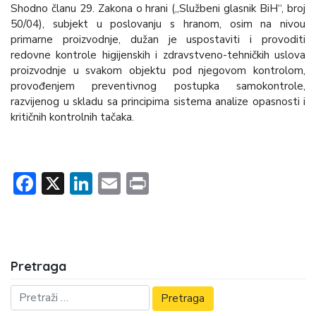
Shodno članu 29. Zakona o hrani („Službeni glasnik BiH“, broj
50/04), subjekt u poslovanju s hranom, osim na nivou
primarne proizvodnje, dužan je uspostaviti i provoditi
redovne kontrole higijenskih i zdravstveno-tehničkih uslova
proizvodnje u svakom objektu pod njegovom kontrolom,
provođenjem preventivnog postupka samokontrole,
razvijenog u skladu sa principima sistema analize opasnosti i
kritičnih kontrolnih tačaka.
Facebook
X
LinkedIn
Email
Print
Pretraga