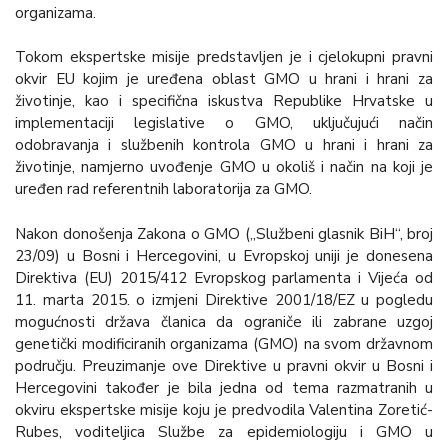
organizama.
Tokom ekspertske misije predstavljen je i cjelokupni pravni
okvir EU kojim je uređena oblast GMO u hrani i hrani za
životinje, kao i specifična iskustva Republike Hrvatske u
implementaciji legislative o GMO, uključujući način
odobravanja i službenih kontrola GMO u hrani i hrani za
životinje, namjerno uvođenje GMO u okoliš i način na koji je
uređen rad referentnih laboratorija za GMO.
Nakon donošenja Zakona o GMO („Službeni glasnik BiH“, broj
23/09) u Bosni i Hercegovini, u Evropskoj uniji je donesena
Direktiva (EU) 2015/412 Evropskog parlamenta i Vijeća od
11. marta 2015. o izmjeni Direktive 2001/18/EZ u pogledu
mogućnosti država članica da ograniče ili zabrane uzgoj
genetički modificiranih organizama (GMO) na svom državnom
području. Preuzimanje ove Direktive u pravni okvir u Bosni i
Hercegovini također je bila jedna od tema razmatranih u
okviru ekspertske misije koju je predvodila Valentina Zoretić-
Rubes, voditeljica Službe za epidemiologiju i GMO u