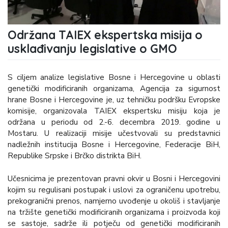
Održana TAIEX ekspertska misija o
usklađivanju legislative o GMO
S ciljem analize legislative Bosne i Hercegovine u oblasti
genetički modificiranih organizama, Agencija za sigurnost
hrane Bosne i Hercegovine je, uz tehničku podršku Evropske
komisije, organizovala TAIEX ekspertsku misiju koja je
održana u periodu od 2.-6. decembra 2019. godine u
Mostaru. U realizaciji misije učestvovali su predstavnici
nadležnih institucija Bosne i Hercegovine, Federacije BiH,
Republike Srpske i Brčko distrikta BiH.
Učesnicima je prezentovan pravni okvir u Bosni i Hercegovini
kojim su regulisani postupak i uslovi za ograničenu upotrebu,
prekogranični prenos, namjerno uvođenje u okoliš i stavljanje
na tržište genetički modificiranih organizama i proizvoda koji
se sastoje, sadrže ili potječu od genetički modificiranih