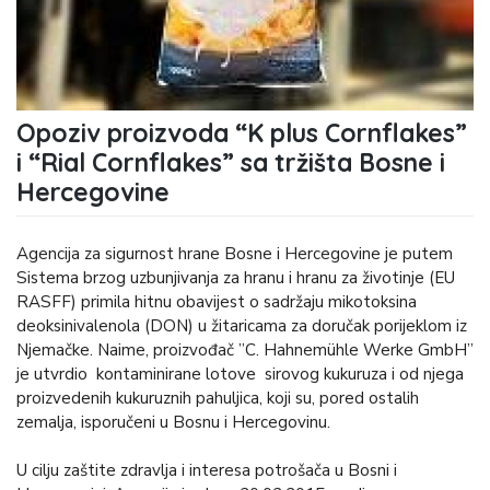
Opoziv proizvoda “K plus Cornflakes”
i “Rial Cornflakes” sa tržišta Bosne i
Hercegovine
Agencija za sigurnost hrane Bosne i Hercegovine je putem
Sistema brzog uzbunjivanja za hranu i hranu za životinje (EU
RASFF) primila hitnu obavijest o sadržaju mikotoksina
deoksinivalenola (DON) u žitaricama za doručak porijeklom iz
Njemačke. Naime, proizvođač ”C. Hahnemühle Werke GmbH”
je utvrdio kontaminirane lotove sirovog kukuruza i od njega
proizvedenih kukuruznih pahuljica, koji su, pored ostalih
zemalja, isporučeni u Bosnu i Hercegovinu.
U cilju zaštite zdravlja i interesa potrošača u Bosni i