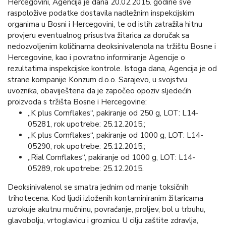
Hercegovini, Agencija je dana 20.02.2015. godine sve
raspoložive podatke dostavila nadležnim inspekcijskim
organima u Bosni i Hercegovini, te od istih zatražila hitnu
provjeru eventualnog prisustva žitarica za doručak sa
nedozvoljenim količinama deoksinivalenola na tržištu Bosne i
Hercegovine, kao i povratno informiranje Agencije o
rezultatima inspekcijske kontrole. Istoga dana, Agencija je od
strane kompanije Konzum d.o.o. Sarajevo, u svojstvu
uvoznika, obaviještena da je započeo opoziv sljedećih
proizvoda s tržišta Bosne i Hercegovine:
„K plus Cornflakes“, pakiranje od 250 g, LOT: L14-
05281, rok upotrebe: 25.12.2015.;
„K plus Cornflakes“, pakiranje od 1000 g, LOT: L14-
05290, rok upotrebe: 25.12.2015.;
„Rial Cornflakes“, pakiranje od 1000 g, LOT: L14-
05289, rok upotrebe: 25.12.2015.
Deoksinivalenol se smatra jednim od manje toksičnih
trihotecena. Kod ljudi izloženih kontaminiranim žitaricama
uzrokuje akutnu mučninu, povraćanje, proljev, bol u trbuhu,
glavobolju, vrtoglavicu i groznicu. U cilju zaštite zdravlja,