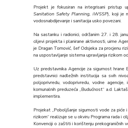
Projekt je fokusiran na integrisani pristup u
Sanitation Safety Planning, iWSSP
), koji je
vodosnabdijevanje i sanitacija usko povezani.
Na sastanku i radionici, održanim 27. i 28. ja
ciljevi projekta i planirane aktivnosti, uime A
je
Dragan Tomović, šef Odsjeka za procjenu rizi
na uspostavljanje sistema upravljanja rizikom od
Uz predstavnika Agencije za sigurnost hrane 
predstavnici nadležnih institucija sa svih nivo
poljoprivredu, vodoprivredu, vodne agencije,
komunalnih preduzeća „Budućnost“ a.d. Laktaši i
implementira.
Projekat „Poboljšanje sigurnosti vode za piće i
rizikom“ realizuje se u okviru Programa rada i
Konvenciji o zaštiti i korištenju prekograničnih