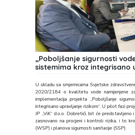
„Poboljšanje sigurnosti vode
sistemima kroz integrisano 
U skladu sa smjernicama Svjetske zdravstvene 
2020/2184 o kvalitetu vode namijenjene za 
implementacija projekta „Poboljšanje sigurn
integrisano upravljanje rizikom“. U pilot fazi p
JP „ViK“ d.o.o. Dobretići, bit će predstavljeno 
zasnovano na procjeni i kontroli rizika, i to k
(WSP) i planova sigurnosti sanitacije (SSP).