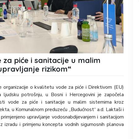
 za piće i sanitacije u malim
upravljanje rizikom“
organizacije o kvalitetu vode za piće i Direktivom (EU)
ljudsku potrošnju, u Bosni i Hercegovini je započela
osti vode za piće i sanitacije u malim sistemima kroz
rojekta, u Komunalnom preduzeću „Budućnost“ a.d. Laktaši i
i primjenjeno upravljanje vodosnabdijevanjem i sanitacijom
roz izradu i primjenu koncepta vodnih sigurnosnih planova