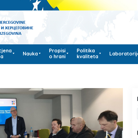
cjena
Propisi
Politika
Nauka
Laboratorij
ka
o hrani
kvaliteta