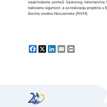
savjetodavne pomoći Saveznog ministarstva N
nuklearnu sigurnost, a za realizaciju projekta u 
životnu sredinu Nizozemske (RIVM).
Facebook
X
LinkedIn
Email
Print