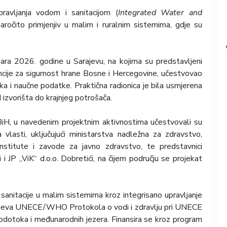
pravljanja vodom i sanitacijom (
Integrated Water and
 naročito primjenjiv u malim i ruralnim sistemima, gdje su
nuara 2026. godine u Sarajevu, na kojima su predstavljeni
gencije za sigurnost hrane Bosne i Hercegovine, učestvovao
ka i naučne podatke. Praktična radionica je bila usmjerena
 izvorišta do krajnjeg potrošača.
BiH, u navedenim projektnim aktivnostima učestvovali su
a vlasti, uključujući ministarstva nadležna za zdravstvo,
 institute i zavode za javno zdravstvo, te predstavnici
 JP „ViK“ d.o.o. Dobretići, na čijem području se projekat
 sanitacije u malim sistemima kroz integrisano upravljanje
 ciljeva UNECE/WHO Protokola o vodi i zdravlju pri UNECE
 vodotoka i međunarodnih jezera.
Finansira se kroz program