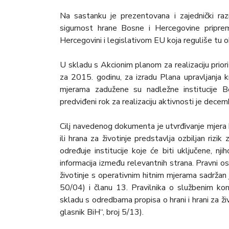
Na sastanku je prezentovana i zajednički ra
sigurnost hrane Bosne i Hercegovine pripre
Hercegovini i legislativom EU koja reguliše tu o
U skladu s Akcionim planom za realizaciju priori
za 2015. godinu, za izradu Plana upravljanja k
mjerama zadužene su nadležne institucije Bo
predviđeni rok za realizaciju aktivnosti je dece
Cilj navedenog dokumenta je utvrđivanje mjera 
ili hrana za životinje predstavlja ozbiljan rizik z
određuje institucije koje će biti uključene, nj
informacija između relevantnih strana. Pravni os
životinje s operativnim hitnim mjerama sadržan 
50/04) i članu 13. Pravilnika o službenim kon
skladu s odredbama propisa o hrani i hrani za živ
glasnik BiH“, broj 5/13).