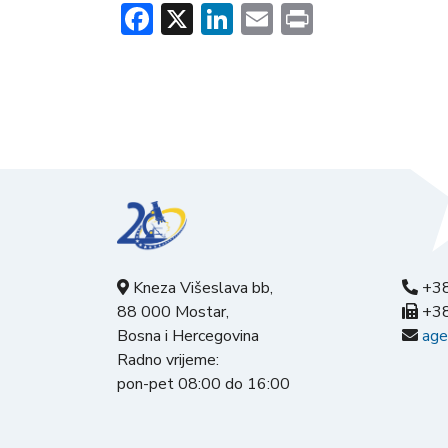
Facebook
X
LinkedIn
Email
Print
Kneza Višeslava bb,
+38
88 000 Mostar,
+38
Bosna i Hercegovina
age
Radno vrijeme:
pon-pet 08:00 do 16:00