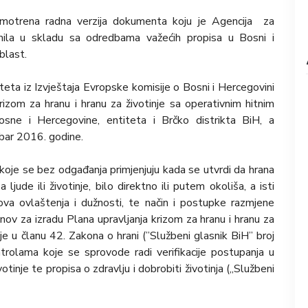
zmotrena radna verzija dokumenta koju je Agencija za
mila u skladu sa odredbama važećih propisa u Bosni i
blast.
teta iz Izvještaja Evropske komisije o Bosni i Hercegovini
rizom za hranu i hranu za životinje sa operativnim hitnim
sne i Hercegovine, entiteta i Brčko distrikta BiH, a
mbar 2016. godine.
koje se bez odgađanja primjenjuju kada se utvrdi da hrana
a ljude ili životinje, bilo direktno ili putem okoliša, a isti
ihova ovlaštenja i dužnosti, te način i postupke razmjene
nov za izradu Plana upravljanja krizom za hranu i hranu za
je u članu 42. Zakona o hrani (”Službeni glasnik BiH” broj
trolama koje se sprovode radi verifikacije postupanja u
otinje te propisa o zdravlju i dobrobiti životinja („Službeni