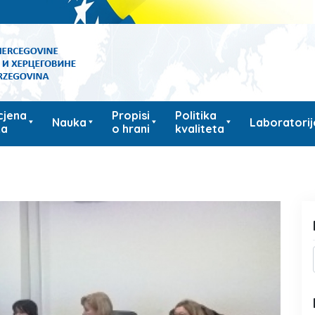
cjena
Propisi
Politika
Nauka
Laboratorij
ka
o hrani
kvaliteta