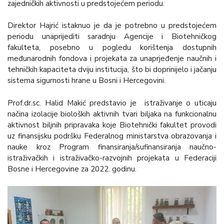
zajedničkih aktivnosti u predstojećem periodu.
Direktor Hajrić istaknuo je da je potrebno u predstojećem
periodu unaprijediti saradnju Agencije i Biotehničkog
fakulteta, posebno u pogledu korištenja dostupnih
međunarodnih fondova i projekata za unaprjeđenje naučnih i
tehničkih kapaciteta dviju institucija, što bi doprinijelo i jačanju
sistema sigurnosti hrane u Bosni i Hercegovini.
Prof.dr.sc. Halid Makić predstavio je istraživanje o uticaju
načina izolacije bioloških aktivnih tvari biljaka na funkcionalnu
aktivnost biljnih pripravaka koje Biotehnički fakultet provodi
uz finansijsku podršku Federalnog ministarstva obrazovanja i
nauke kroz Program finansiranja/sufinansiranja naučno-
istraživačkih i istraživačko-razvojnih projekata u Federaciji
Bosne i Hercegovine za 2022. godinu.