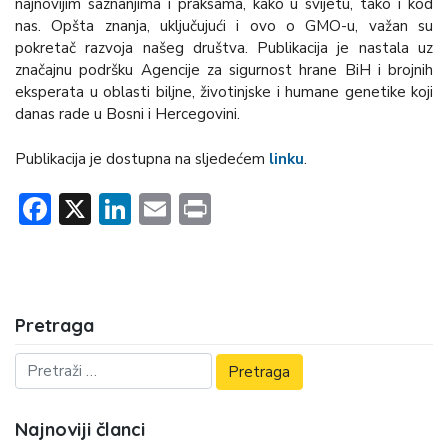
najnovijim saznanjima i praksama, kako u svijetu, tako i kod
nas. Opšta znanja, uključujući i ovo o GMO-u, važan su
pokretač razvoja našeg društva. Publikacija je nastala uz
značajnu podršku Agencije za sigurnost hrane BiH i brojnih
eksperata u oblasti biljne, životinjske i humane genetike koji
danas rade u Bosni i Hercegovini.
Publikacija je dostupna na sljedećem
linku
.
Facebook
X
LinkedIn
Email
Print
Pretraga
Najnoviji članci