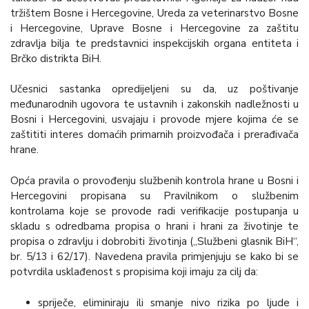
tržištem Bosne i Hercegovine, Ureda za veterinarstvo Bosne
i Hercegovine, Uprave Bosne i Hercegovine za zaštitu
zdravlja bilja te predstavnici inspekcijskih organa entiteta i
Brčko distrikta BiH.
Učesnici sastanka opredijeljeni su da, uz poštivanje
međunarodnih ugovora te ustavnih i zakonskih nadležnosti u
Bosni i Hercegovini, usvajaju i provode mjere kojima će se
zaštititi interes domaćih primarnih proizvođača i prerađivača
hrane.
Opća pravila o provođenju službenih kontrola hrane u Bosni i
Hercegovini propisana su Pravilnikom o službenim
kontrolama koje se provode radi verifikacije postupanja u
skladu s odredbama propisa o hrani i hrani za životinje te
propisa o zdravlju i dobrobiti životinja („Službeni glasnik BiH“,
br. 5/13 i 62/17). Navedena pravila primjenjuju se kako bi se
potvrdila usklađenost s propisima koji imaju za cilj da:
spriječe, eliminiraju ili smanje nivo rizika po ljude i