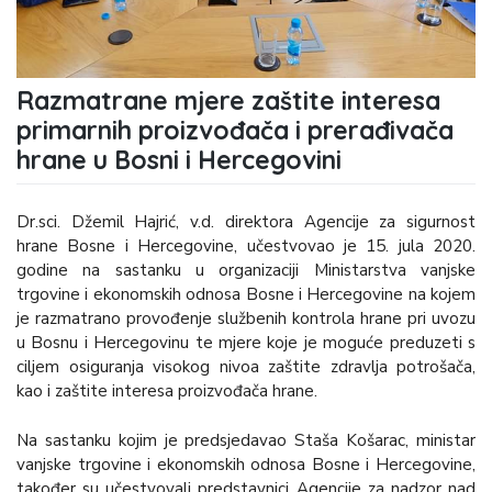
Razmatrane mjere zaštite interesa
primarnih proizvođača i prerađivača
hrane u Bosni i Hercegovini
Dr.sci. Džemil Hajrić, v.d. direktora Agencije za sigurnost
hrane Bosne i Hercegovine, učestvovao je 15. jula 2020.
godine na sastanku u organizaciji Ministarstva vanjske
trgovine i ekonomskih odnosa Bosne i Hercegovine na kojem
je razmatrano provođenje službenih kontrola hrane pri uvozu
u Bosnu i Hercegovinu te mjere koje je moguće preduzeti s
ciljem osiguranja visokog nivoa zaštite zdravlja potrošača,
kao i zaštite interesa proizvođača hrane.
Na sastanku kojim je predsjedavao Staša Košarac, ministar
vanjske trgovine i ekonomskih odnosa Bosne i Hercegovine,
također su učestvovali predstavnici Agencije za nadzor nad