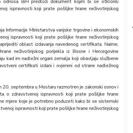
h odnosa BiH predloži dokument kojim bi se otklonili
enoj ispravnosti koji prate pošiljke hrane neživotinjskog
a Informacije Ministarstva vanjske trgovine i ekonomskih
noj ispravnosti koji prate pošiljke hrane neživotinjskog
aprijediti oblast izdavanja navedenog certifikata. Naime,
hrane neživotinjskog porijekla iz Bosne i Hercegovine
u kad im nadležni organi zemalja koji obavljaju službene
vstveni certifikati izdani i ovjereni od strane nadležnog
 20. septembra u Mostaru razmotren je zakonski osnov i
ta o zdravstvenoj ispravnosti koji prate pošiljke hrane
žene mjere koje je potrebno poduzeti kako bi se sistemski
stvenoj ispravnosti koji prate pošiljke hrane neživotinjskog