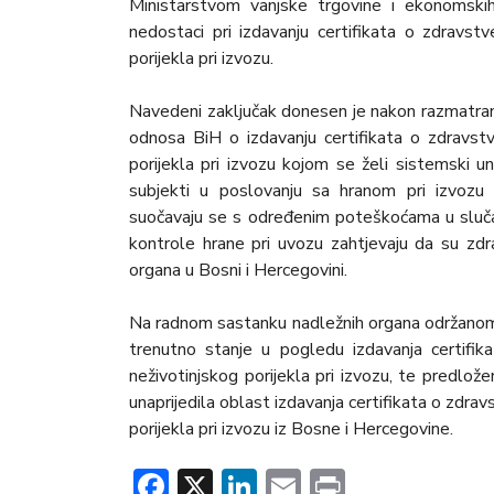
Ministarstvom vanjske trgovine i ekonomski
nedostaci pri izdavanju certifikata o zdravstv
porijekla pri izvozu.
Navedeni zaključak donesen je nakon razmatranj
odnosa BiH o izdavanju certifikata o zdravstve
porijekla pri izvozu kojom se želi sistemski un
subjekti u poslovanju sa hranom pri izvozu 
suočavaju se s određenim poteškoćama u slučaj
kontrole hrane pri uvozu zahtjevaju da su zdra
organa u Bosni i Hercegovini.
Na radnom sastanku nadležnih organa održanom
trenutno stanje u pogledu izdavanja certifika
neživotinjskog porijekla pri izvozu, te predlo
unaprijedila oblast izdavanja certifikata o zdrav
porijekla pri izvozu iz Bosne i Hercegovine.
Facebook
X
LinkedIn
Email
Print