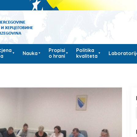
cjena
Propisi
Politika
Nauka
Laboratorij
ka
o hrani
kvaliteta