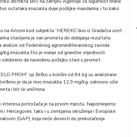
čko distrikta BiH, na zahtjev Agencije za sigurnost hrane
tvo ostataka imazalila dvije pošiljke mandarina, i to kako
tu na Arizoni kod subjekta “HEREKS”doo iz Gradačca uzet
arina stavljena je van prometa do dobijanja rezultata
tata analize od Federalnog agromediteranskog zavoda
kg imazalila što je manje od granične vrijednosti
m odobreno da navedenu pošiljku stavi u promet.
ELO PROM” sp Brčko u količini od 84 kg su analizirane
tvrđeno je da je nivo imazalila 12,9 mg/kg, odnosno više
meta i bit će uništena.
lja i interesa potrošača je na prvom mjestu. Napominjemo
i i Hercegovini, tako i u zemljama okruženja i Evropske
 praksom (GAP), koja neće dovesti do prekoračenja