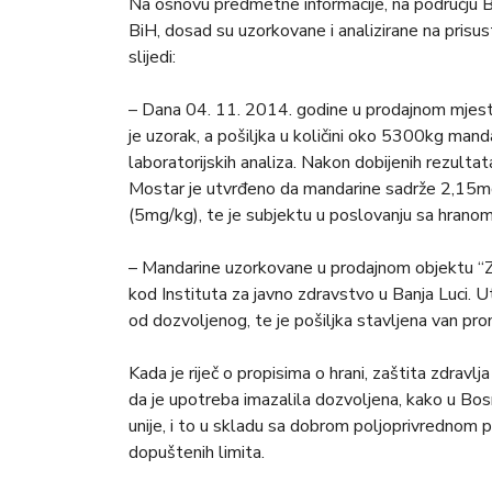
Na osnovu predmetne informacije, na području Br
BiH, dosad su uzorkovane i analizirane na prisus
slijedi:
– Dana 04. 11. 2014. godine u prodajnom mjes
je uzorak, a pošiljka u količini oko 5300kg mand
laboratorijskih analiza. Nakon dobijenih rezul
Mostar je utvrđeno da mandarine sadrže 2,15mg/
(5mg/kg), te je subjektu u poslovanju sa hrano
– Mandarine uzorkovane u prodajnom objektu “Z
kod Instituta za javno zdravstvo u Banja Luci. U
od dozvoljenog, te je pošiljka stavljena van pro
Kada je riječ o propisima o hrani, zaštita zdrav
da je upotreba imazalila dozvoljena, kako u Bosn
unije, i to u skladu sa dobrom poljoprivrednom
dopuštenih limita.