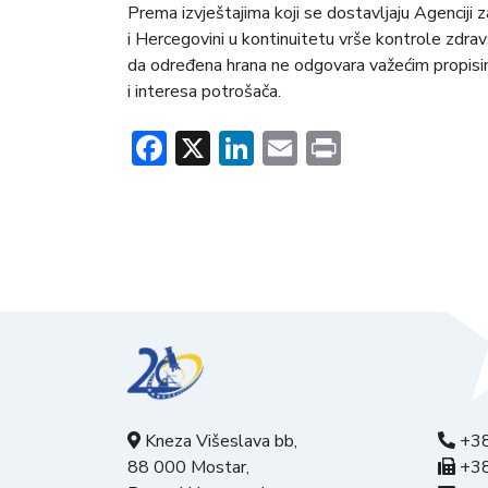
Prema izvještajima koji se dostavljaju Agenciji z
i Hercegovini u kontinuitetu vrše kontrole zdrav
da određena hrana ne odgovara važećim propisim
i interesa potrošača.
Facebook
X
LinkedIn
Email
Print
Kneza Višeslava bb,
+38
88 000 Mostar,
+38