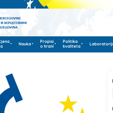
cjena
Propisi
Politika
Nauka
Laboratorij
ka
o hrani
kvaliteta