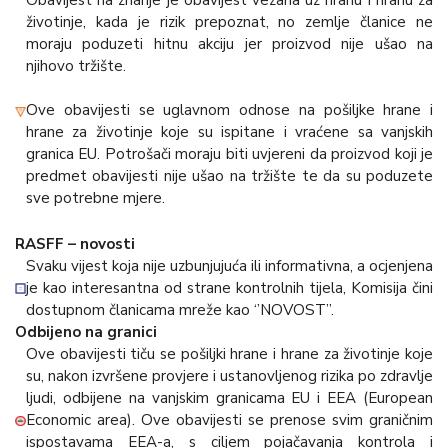
životinje, kada je rizik prepoznat, no zemlje članice ne
moraju poduzeti hitnu akciju jer proizvod nije ušao na
njihovo tržište.
Ove obavijesti se uglavnom odnose na pošiljke hrane i
hrane za životinje koje su ispitane i vraćene sa vanjskih
granica EU. Potrošači moraju biti uvjereni da proizvod koji je
predmet obavijesti nije ušao na tržište te da su poduzete
sve potrebne mjere.
RASFF – novosti
Svaku vijest koja nije uzbunjujuća ili informativna, a ocjenjena
je kao interesantna od strane kontrolnih tijela, Komisija čini
dostupnom članicama mreže kao ‘’NOVOST’’.
Odbijeno na granici
Ove obavijesti tiču se pošiljki hrane i hrane za životinje koje
su, nakon izvršene provjere i ustanovljenog rizika po zdravlje
ljudi, odbijene na vanjskim granicama EU i EEA (European
Economic area). Ove obavijesti se prenose svim graničnim
ispostavama EEA-a, s ciljem pojačavanja kontrola i