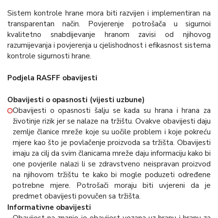
Sistem kontrole hrane mora biti razvijen i implementiran na
transparentan način. Povjerenje potrošača u sigurnoi
kvalitetno snabdijevanje hranom zavisi od njihovog
razumijevanja i povjerenja u cjelishodnost i efikasnost sistema
kontrole sigurnosti hrane.
Podjela RASFF obavijesti
Obavijesti o opasnosti (vijesti uzbune)
Obavijesti o opasnosti šalju se kada su hrana i hrana za
životinje rizik jer se nalaze na tržištu. Ovakve obavijesti daju
zemlje članice mreže koje su uočile problem i koje pokreću
mjere kao što je povlačenje proizvoda sa tržišta. Obavijesti
imaju za cilj da svim članicama mreže daju informaciju kako bi
one povjerile nalazi li se zdravstveno neispravan proizvod
na njihovom tržištu te kako bi mogle poduzeti određene
potrebne mjere. Potrošači moraju biti uvjereni da je
predmet obavijesti povučen sa tržišta.
Informativne obavijesti
Obavijest na znanje je obavijest vezana uz hranu i hranu za