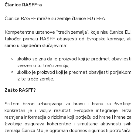
Članice RASFF-a
Članice RASFF mreže su zemlje članice EU i EEA.
Kompetentne ustanove “trećih zemalja”, koje nisu članice EU,
također primaju RASFF obavijesti od Evropske komisije, ali
samo u slijedećim slučajevima:
ukoliko se zna da je proizvod koji je predmet obavijesti
izvezen u tu treću zemlju,
ukoliko je proizvod koji je predmet obavijesti porijeklom
iz te treće zemlje.
Zašto RASFF?
Sistem brzog uzbunjivanja za hranu i hranu za životinje
konkretan je i vidljiv rezultat Evropske integracije. Brza
razmjena informacija o rizicima koji potječu od hrane i hrane za
životinje osigurava koherentne i simultane aktivnosti svih
zemalja članica što je ogroman doprinos sigurnosti potrošača.