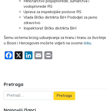
Ministarstvo poljoprivrede, šumarstva i
vodoprivrede RS
Uprava za inspekcijske poslove RS
Vlada Brčko distrikta BiH Pododjel za javno
zdravstvo
Inspektorat Brčko distrikta BiH
Šemu sistema brzog uzbunjivanja za hranu i hranu za životinje
u Bosni i Hercegovini možete vidjeti na ovome
linku
.
Facebook
X
LinkedIn
Email
Print
Pretraga
Najnoviji članci