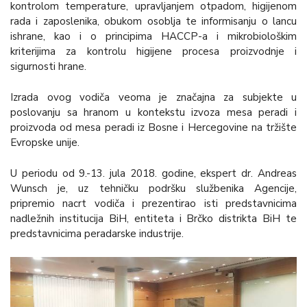
kontrolom temperature, upravljanjem otpadom, higijenom
rada i zaposlenika, obukom osoblja te informisanju o lancu
ishrane, kao i o principima HACCP-a i mikrobiološkim
kriterijima za kontrolu higijene procesa proizvodnje i
sigurnosti hrane.
Izrada ovog vodiča veoma je značajna za subjekte u
poslovanju sa hranom u kontekstu izvoza mesa peradi i
proizvoda od mesa peradi iz Bosne i Hercegovine na tržište
Evropske unije.
U periodu od 9.-13. jula 2018. godine, ekspert dr. Andreas
Wunsch je, uz tehničku podršku službenika Agencije,
pripremio nacrt vodiča i prezentirao isti predstavnicima
nadležnih institucija BiH, entiteta i Brčko distrikta BiH te
predstavnicima peradarske industrije.