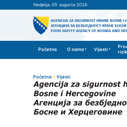
nedjelja, 09. augusta 2026.
Pro
Početna
O nama
Vijesti
rizi
Početna
Vijesti