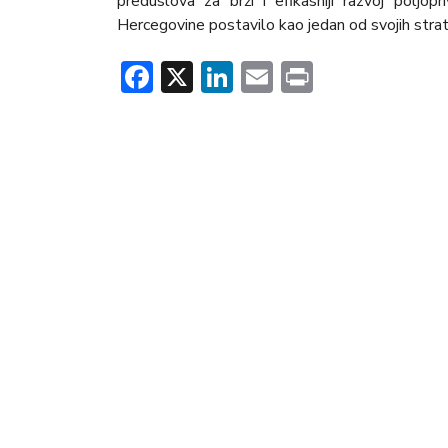
preduslova za brži i efikasniji razvoj poljopr
Hercegovine postavilo kao jedan od svojih strate
Facebook
X
LinkedIn
Email
Print