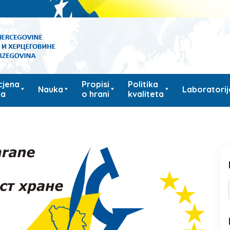
cjena
Propisi
Politika
Nauka
Laboratorij
ka
o hrani
kvaliteta