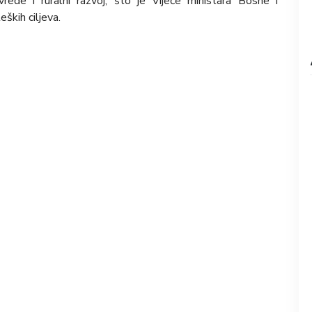
ivrede i ruralni razvoj, što je Vijeće ministara Bosne i
ških ciljeva.