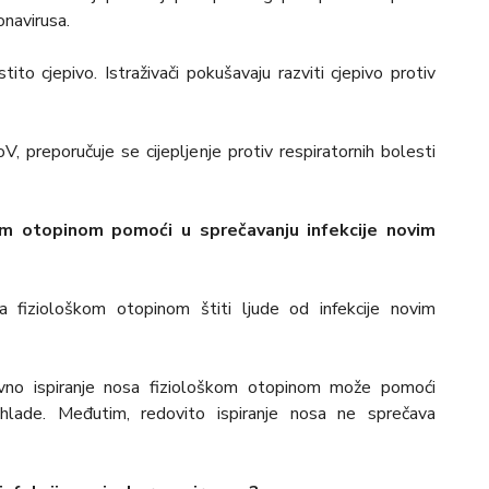
onavirusa.
tito cjepivo. Istraživači pokušavaju razviti cjepivo protiv
, preporučuje se cijepljenje protiv respiratornih bolesti
kom otopinom pomoći u sprečavanju infekcije novim
fiziološkom otopinom štiti ljude od infekcije novim
ovno ispiranje nosa fiziološkom otopinom može pomoći
lade. Međutim, redovito ispiranje nosa ne sprečava