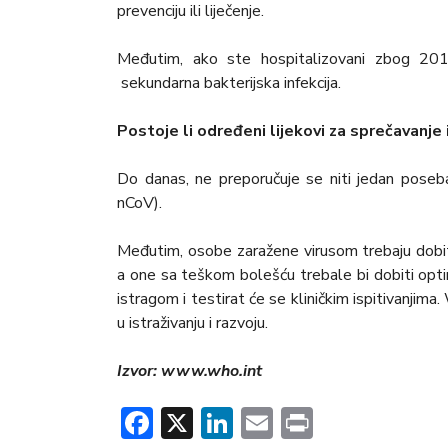
prevenciju ili liječenje.
Međutim, ako ste hospitalizovani zbog 201
sekundarna bakterijska infekcija.
Postoje li određeni lijekovi za sprečavanje 
Do danas, ne preporučuje se niti jedan poseban l
nCoV).
Međutim, osobe zaražene virusom trebaju dobiti
a one sa teškom bolešću trebale bi dobiti opti
istragom i testirat će se kliničkim ispitivanji
u istraživanju i razvoju.
Izvor: www.who.int
Facebook
X
LinkedIn
Email
Print