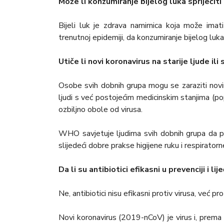
Može li konzumiranje bijelog luka spriječit
Bijeli luk je zdrava namirnica koja može im
trenutnoj epidemiji, da konzumiranje bijelog luka
Utiče li novi koronavirus na starije ljude ili 
Osobe svih dobnih grupa mogu se zaraziti novim
ljudi s već postojećim medicinskim stanjima (pop
ozbiljno obole od virusa.
WHO savjetuje ljudima svih dobnih grupa da pre
slijedeći dobre prakse higijene ruku i respiratorn
Da li su antibiotici efikasni u prevenciji i l
Ne, antibiotici nisu efikasni protiv virusa, već pro
Novi koronavirus (2019-nCoV) je virus i, prema t