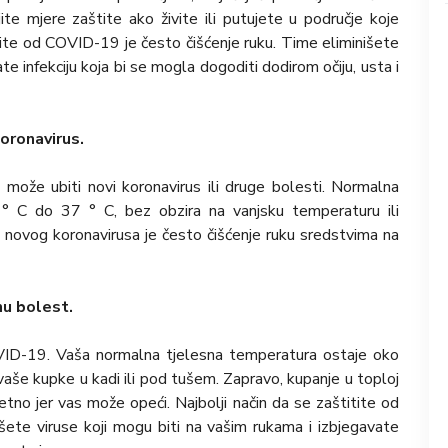
te mjere zaštite ako živite ili putujete u područje koje
itite od COVID-19 je često čišćenje ruku. Time eliminišete
te infekciju koja bi se mogla dogoditi dodirom očiju, usta i
koronavirus.
može ubiti novi koronavirus ili druge bolesti. Normalna
 ° C do 37 ° C, bez obzira na vanjsku temperaturu ili
od novog koronavirusa je često čišćenje ruku sredstvima na
nu bolest.
OVID-19. Vaša normalna tjelesna temperatura ostaje oko
aše kupke u kadi ili pod tušem. Zapravo, kupanje u toploj
no jer vas može opeći. Najbolji način da se zaštitite od
šete viruse koji mogu biti na vašim rukama i izbjegavate