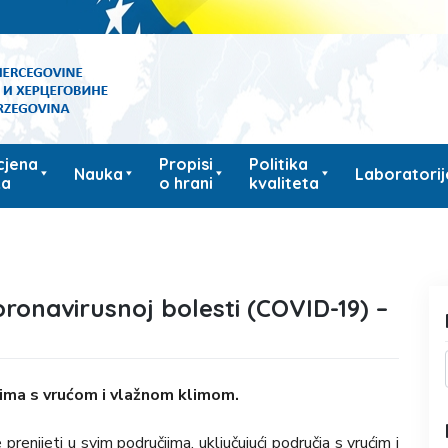
cjena
Propisi
Politika
Nauka
Laboratorij
ka
o hrani
kvaliteta
ronavirusnoj bolesti (COVID-19) –
jima s vrućom i vlažnom klimom.
enijeti u svim područjima, uključujući područja s vrućim i