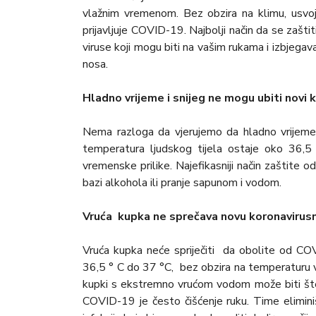
vlažnim vremenom. Bez obzira na klimu, usvoji
prijavljuje COVID-19. Najbolji način da se zašt
viruse koji mogu biti na vašim rukama i izbjegava
nosa.
Hladno vrijeme i snijeg ne mogu ubiti novi 
Nema razloga da vjerujemo da hladno vrijeme 
temperatura ljudskog tijela ostaje oko 36,5
vremenske prilike. Najefikasniji način zaštite 
bazi alkohola ili pranje sapunom i vodom.
Vruća kupka ne sprečava novu koronavirus
Vruća kupka neće spriječiti da obolite od C
36,5 ° C do 37 °C, bez obzira na temperaturu v
kupki s ekstremno vrućom vodom može biti štet
COVID-19 je često čišćenje ruku. Time elimini