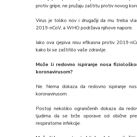
protiv gripe, ne pružaju zaštitu protiv novog kor
Virus je toliko nov i drugačiji da mu treba vlas
2019-nCoV, a WHO podržava njihove napore.
Iako ova cjepiva nisu efikasna protiv 2019-nCoV
kako bi se zaštitilo vaše zdravlje.
Može li redovno ispiranje nosa fiziološ
koronavirusom?
Ne. Nema dokaza da redovno ispiranje nosa 
koronavirusom.
Postoji nekoliko ograničenih dokaza da red
ljudima da se brže oporave od obične preh
respiratorne infekcije.