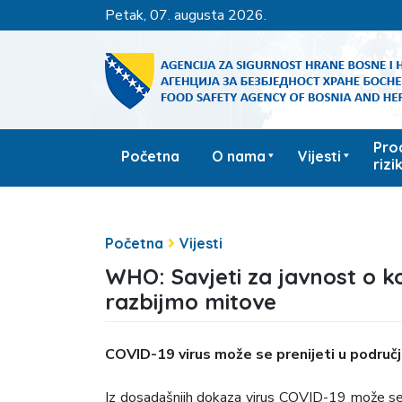
petak, 07. augusta 2026.
Pro
Početna
O nama
Vijesti
rizi
Početna
Vijesti
WHO: Savjeti za javnost o ko
razbijmo mitove
COVID-19 virus može se prenijeti u područ
Iz dosadašnjih dokaza virus COVID-19 može se pr