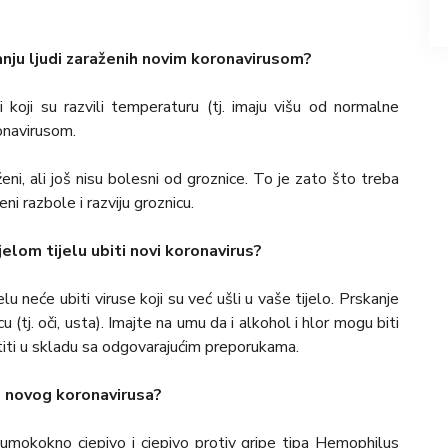
vanju ljudi zaraženih novim koronavirusom?
i koji su razvili temperaturu (tj. imaju višu od normalne
onavirusom.
eni, ali još nisu bolesni od groznice. To je zato što treba
ni razbole i razviju groznicu.
elom tijelu ubiti novi koronavirus?
lu neće ubiti viruse koji su već ušli u vaše tijelo. Prskanje
u (tj. oči, usta). Imajte na umu da i alkohol i hlor mogu biti
ristiti u skladu sa odgovarajućim preporukama.
od novog koronavirusa?
eumokokno cjepivo i cjepivo protiv gripe tipa Hemophilus