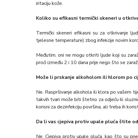
iritaciju kože.
Koliko su efikasni termički skeneri u otkri
Termički skeneri efikasni su za otkrivanje ljud
tjelesne temperature) zbog infekcije novim kor
Međutim, oni ne mogu otkriti ljude koji su zaraž
proći između 2 i 10 dana prije nego što se zaraže
Može li prskanje alkoholom ili hlorom po cij
Ne. Raspršivanje alkohola ili klora po vašem tije
takvih tvari može biti štetno za odjeću ili sluznic
korisni za dezinfekciju površina, ali treba ih ko
Da li vas cjepiva protiv upale pluća štite 
Ne. Cjepiva protiv upale pluća, kao što su pn