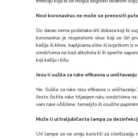
infekciju koja bi se mogla dogoditi dodirom očiju,
Novi koronavirus ne može se prenositi put
Do danas nema podataka niti dokaza koji bi suger
koronavirus je respiratorni virus koji se širi
kašlje ili kihne, kapljicama sline ili iscjetkom iz
sredstvima na bazi alkohola ili ih operite sapu
koji kašlju i kišu.
Jesu li sušila za ruke efikasna u uništavanj
Ne. Sušila za ruke nisu efikasna u uništavanju
često čistite ruke trljanjem ruku sredstvima na
vam ruke očišćene, temeljito ih osušite papirnim 
Može li ultraljubičasta lampa za dezinfekcij
UV lampe se ne smiju koristiti za sterilizaciju 