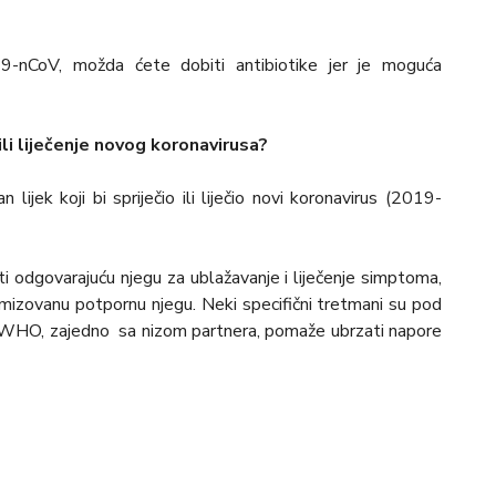
9-nCoV, možda ćete dobiti antibiotike jer je moguća
ili liječenje novog koronavirusa?
ijek koji bi spriječio ili liječio novi koronavirus (2019-
 odgovarajuću njegu za ublažavanje i liječenje simptoma,
mizovanu potpornu njegu. Neki specifični tretmani su pod
ma. WHO, zajedno sa nizom partnera, pomaže ubrzati napore