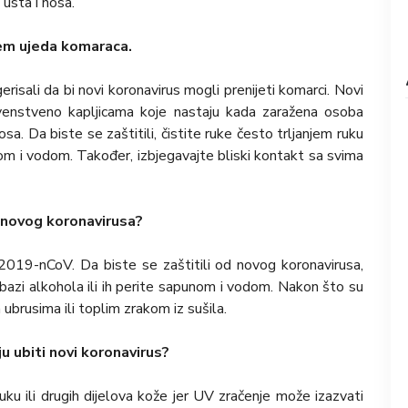
 usta i nosa.
em ujeda komaraca.
isali da bi novi koronavirus mogli prenijeti komarci. Novi
 prvenstveno kapljicama koje nastaju kada zaražena osoba
 nosa. Da biste se zaštitili, čistite ruke često trljanjem ruku
nom i vodom. Također, izbjegavajte bliski kontakt sa svima
u novog koronavirusa?
 2019-nCoV. Da biste se zaštitili od novog koronavirusa,
 bazi alkohola ili ih perite sapunom i vodom. Nakon što su
ubrusima ili toplim zrakom iz sušila.
u ubiti novi koronavirus?
ruku ili drugih dijelova kože jer UV zračenje može izazvati