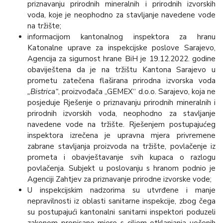
priznavanju prirodnih mineralnih i prirodnih izvorskih
voda, koje je neophodno za stavljanje navedene vode
na tržište;
informacijom kantonalnog inspektora za hranu
Katonalne uprave za inspekcijske poslove Sarajevo,
Agencija za sigurnost hrane BiH je 19.12.2022. godine
obaviještena da je na tržištu Kantona Sarajevo u
prometu zatečena flaširana prirodna izvorska voda
„Bistrica“
, proizvođača „GEMEX“ d.o.o. Sarajevo, koja ne
posjeduje Rješenje o priznavanju prirodnih mineralnih i
prirodnih izvorskih voda, neophodno za stavljanje
navedene vode na tržište. Rješenjem postupajućeg
inspektora izrečena je upravna mjera privremene
zabrane stavljanja proizvoda na tržište, povlačenje iz
prometa i obavještavanje svih kupaca o razlogu
povlačenja. Subjekt u poslovanju s hranom podnio je
Agenciji Zahtjev za priznavanje prirodne izvorske vode;
U inspekcijskim nadzorima su utvrđene i manje
nepravilnosti iz oblasti sanitarne inspekcije, zbog čega
su postupajući kantonalni sanitarni inspektori poduzeli
zakonom propisane mjere s ciljem otklanjanja uočenih