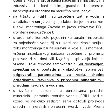
godine
, kada je proslijeđena nadležnim ministarstvima
zdravstva, te kantonalnim, gradskim i općinskim
inspekcijskim organima na nadležno postupanje;
na tržištu u FBiH
nisu zatečene zalihe voda iz
analiziranih serija
za koje je laboratorijskom analizom
u toku monitoringa Zavoda za javno zdravstvo FBiH
utvrđena neusklađenost;
u predmetu kontrole pojedinih kantonalnih inspekcija,
za pojedinačne vode čiji su uzorci analiziranih serija u
toku monitoringa bili neispravni, a koje su u momentu
vršenja inspekcijskog nadzora zatečene u prometu,
proizvođači su dostavili izvještaje ispitivanjȃ koja su
vršena u toku redovne samokontrole.
Svi dostavljeni
izvještaji su u pogledu mikrobiološke ispravnosti
odgovarali parametrima za vodu, shodno
odredbama Pravilnika o prirodnim mineralnim i
prirodnim izvorskim vodama;
u izvršenim nadzorima u punionicama prirodnih
mineralnih i prirodnih izvorskih voda u FBiH uzeti su
uzorci po nekoliko različitih serija gotovih proizvoda
prirodnih mineralnih i prirodnih izvorskih voda. Prema