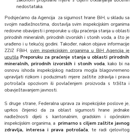
nedostataka.
Podsjećamo da Agencija za sigurnost hrane BiH, u skladu sa
svojim nadležnostima, dostavlja svim inspekcijskim organima
redovne obavijesti i preporuke u cilju praćenja stanja u oblasti
prirodnih mineralnih, prirodnih izvorskih i stonih voda, a što je
urađeno i u tekućoj godini. Također, nakon objave informacije
ZZJZ FBiH,
svim inspekcijskim organima u BiH Agencija je
uputila
Preporuku za praćenje stanja u oblasti prirodnih
mineralnih, prirodnih izvorskih i stonih voda
, kako bi na
osnovu ishoda inspekcijskog nadzora mogla blagovremeno
upravljati rizikom i poduzimati mjere zaštite zdravlja i prava
potrošača opozivom ili povlačenjem proizvoda s tržišta i
obavještavanjem javnosti.
S druge strane, Federalna uprava za inspekcijske poslove je,
uprkos činjenici da za oblast sigurnosti hrane jednake
nadležnosti dijeli s kantonalnim, gradskim i općinskim
inspekcijskim organima, a
primarno s ciljem zaštite javnog
zdravlja, interesa i prava potrošača
, te radi cjelovitog