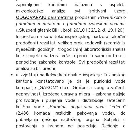
zaprimljenim konačnim nalazima s aspekta
mikrobiološke analize,
svi ispitivani uzorci
ODGOVARAJU
parametrima
propisanim
Pravilnikom o
prirodnim mineralnim i prirodnim izvorskim vodama
(„Službeni glasnik BiH“, broj: 26/10 i 32/12, čl. 19. i 20.).
Inspektorima su u toku inspekcijskog nadzora također
predočeni i rezultati velikog broja redovnih (sedmičnih,
mjesečnih, godišnjih i trogodišnjih) laboratorijskih analiza
koje subjekti nadzora vrše u procesu samokontrole i
periodične zakonske kontrole. Svi predočeni rezultati
analiza su bili uredni;
u izvještaju nadležne kantonalne inspekcije Tuzlanskog
kantona konstatovano je da je punionici vode
kompanije „GAKOM“ d.o.o. Gračanica, zbog utvrđenih
nepravilnosti izrečena upravna mjera – zabrana daljnje
proizvodnje i punjenja vode i distribucije zatečenih
količina vode
„Prirodna negazirana voda Ledena“
(2.436 komada različitih pakovanja vode), do
pribavljanja rješenja nadležnog organa. Subjekt u
poslovanju s hranom ne posjeduje Rješenje o