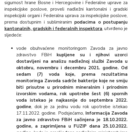
sigurnost hrane Bosne i Hercegovine i Federalne uprave za
inspekcijske poslove, proveli nadležni kantonalni i gradski
inspekcijski organi i Federalna uprava za inspekcijske poslove,
prema dostupnim i sublimiranim
podacima o postupanju
kantonalnih, gradskih i federalnih inspektora
, utvrđeno je
sljedeće:
vode obuhvaćene monitoringom Zavoda za javno
zdravstvo FBiH
kupljene su i njihovi uzorci
dostavljeni na analizu nadležnoj službi Zavoda u
oktobru, novembru i decembru 2021. godine. Od
sedam (7) voda koje, prema rezultatima
monitoringa Zavoda sadrže bakterije koje ne smiju
biti prisutne u prirodnim mineralnim i prirodnim
izvorskim vodama,
rok upotrebe šest (6) spornih
voda istekao je najkasnije do septembra 2022.
godine
, dok je za jednu vodu rok upotrebe istekao
17.11.2022. godine. Podsjećamo,
Informacija Zavoda
za javno zdravstvo FBiH sačinjena je 18.10.2022.
godine, a zaprimljena u FUZIP dana 25.10.2022.