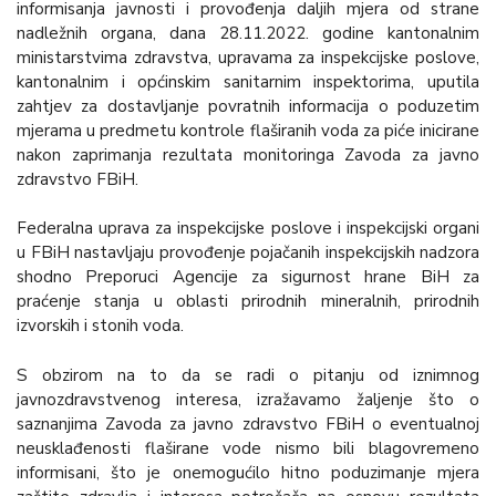
informisanja javnosti i provođenja daljih mjera od strane
nadležnih organa, dana 28.11.2022. godine kantonalnim
ministarstvima zdravstva, upravama za inspekcijske poslove,
kantonalnim i općinskim sanitarnim inspektorima, uputila
zahtjev za dostavljanje povratnih informacija o poduzetim
mjerama u predmetu kontrole flaširanih voda za piće inicirane
nakon zaprimanja rezultata monitoringa Zavoda za javno
zdravstvo FBiH.
Federalna uprava za inspekcijske poslove i inspekcijski organi
u FBiH nastavljaju provođenje pojačanih inspekcijskih nadzora
shodno Preporuci Agencije za sigurnost hrane BiH za
praćenje stanja u oblasti prirodnih mineralnih, prirodnih
izvorskih i stonih voda.
S obzirom na to da se radi o pitanju od iznimnog
javnozdravstvenog interesa, izražavamo žaljenje što o
saznanjima Zavoda za javno zdravstvo FBiH o eventualnoj
neusklađenosti flaširane vode nismo bili blagovremeno
informisani, što je onemogućilo hitno poduzimanje mjera