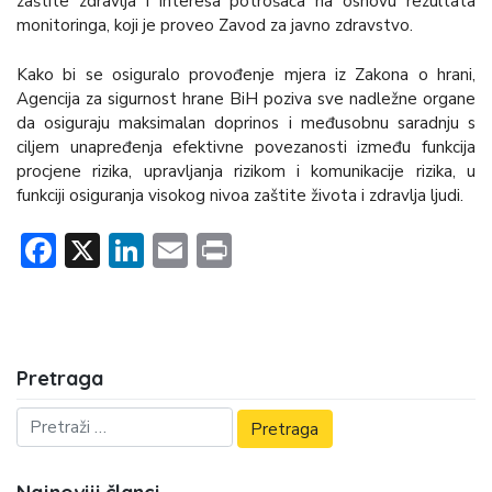
zaštite zdravlja i interesa potrošača na osnovu rezultata
monitoringa, koji je proveo Zavod za javno zdravstvo.
Kako bi se osiguralo provođenje mjera iz Zakona o hrani,
Agencija za sigurnost hrane BiH poziva sve nadležne organe
da osiguraju maksimalan doprinos i međusobnu saradnju s
ciljem unapređenja efektivne povezanosti između funkcija
procjene rizika, upravljanja rizikom i komunikacije rizika, u
funkciji osiguranja visokog nivoa zaštite života i zdravlja ljudi.
Facebook
X
LinkedIn
Email
Print
Pretraga