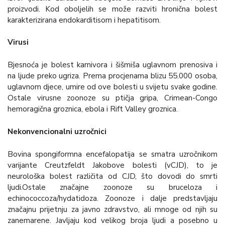
proizvodi. Kod oboljelih se može razviti hronična bolest
karakterizirana endokarditisom i hepatitisom.
Virusi
Bjesnoća je bolest karnivora i šišmiša uglavnom prenosiva i
na ljude preko ugriza. Prema procjenama blizu 55.000 osoba,
uglavnom djece, umire od ove bolesti u svijetu svake godine.
Ostale virusne zoonoze su ptičja gripa, Crimean-Congo
hemoragična groznica, ebola i Rift Valley groznica.
Nekonvencionalni uzročnici
Bovina spongiformna encefalopatija se smatra uzročnikom
varijante Creutzfeldt Jakobove bolesti (vCJD), to je
neurološka bolest različita od CJD, što dovodi do smrti
ljudi.Ostale značajne zoonoze su bruceloza i
echinococcoza/hydatidoza. Zoonoze i dalje predstavljaju
značajnu prijetnju za javno zdravstvo, ali mnoge od njih su
zanemarene. Javljaju kod velikog broja ljudi a posebno u