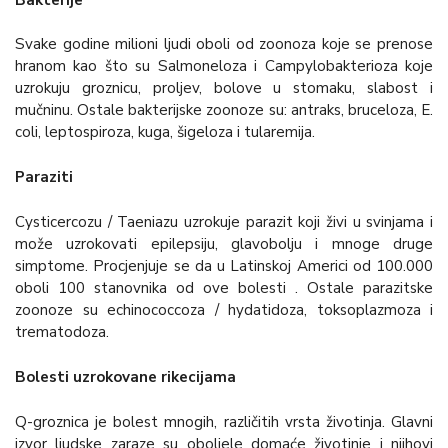
Svake godine milioni ljudi oboli od zoonoza koje se prenose
hranom kao što su Salmoneloza i Campylobakterioza koje
uzrokuju groznicu, proljev, bolove u stomaku, slabost i
mučninu. Ostale bakterijske zoonoze su: antraks, bruceloza, E.
coli, leptospiroza, kuga, šigeloza i tularemija.
Paraziti
Cysticercozu / Taeniazu uzrokuje parazit koji živi u svinjama i
može uzrokovati epilepsiju, glavobolju i mnoge druge
simptome. Procjenjuje se da u Latinskoj Americi od 100.000
oboli 100 stanovnika od ove bolesti . Ostale parazitske
zoonoze su echinococcoza / hydatidoza, toksoplazmoza i
trematodoza.
Bolesti uzrokovane rikecijama
Q-groznica je bolest mnogih, različitih vrsta životinja. Glavni
izvor ljudske zaraze su oboljele domaće životinje i njihovi