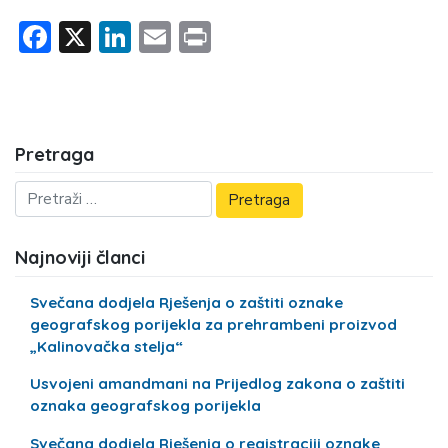
Facebook
X
LinkedIn
Email
Print
Pretraga
Najnoviji članci
Svečana dodjela Rješenja o zaštiti oznake
geografskog porijekla za prehrambeni proizvod
„Kalinovačka stelja“
Usvojeni amandmani na Prijedlog zakona o zaštiti
oznaka geografskog porijekla
Svečana dodjela Rješenja o registraciji oznake