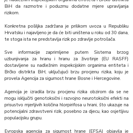
BiH da razmotre i poduzmu dodatne mjere upravljanja
rizikom.
Konkretna pošiljka zadržana je prilikom uvoza u Republiku
Hrvatsku i najavljeno je da će biti uništena u roku od 30 dana,
te stoga ista ne predstavlja rizik po zdravlje potrošača.
Sve informacije zaprimljene putem Sistema brzog
uzbunjivanja za hranu i hranu za životinje (EU RASFF)
dostavljene su nadležnim inspekcijskim organima entiteta i
Brčko distrikta BiH, uključujući brzu procjenu rizika, koju je
provela Agencija za sigurnost hrane Bosne i Hercegovine.
Agencija je izradila brzu procjenu rizika obzirom da se ne
mogu isključiti genotoksični i razvojno neurotoksični efekti na
prisustvo mjerljivih količina hlorpirifosa u hrani, što ukazuje na
potencijalni zdravstveni rizik, posebno za djecu, kao osjetljivu
populacijsku grupu.
Evropska agencija za sigurnost hrane (EFSA) objavila je