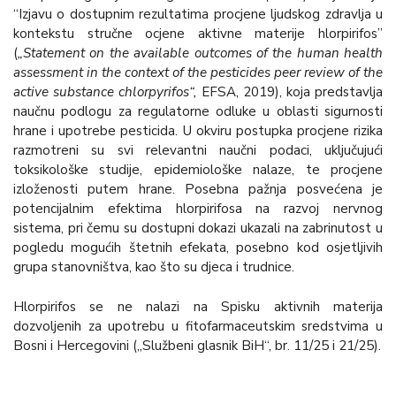
“Izjavu o dostupnim rezultatima procjene ljudskog zdravlja u
kontekstu stručne ocjene aktivne materije hlorpirifos”
(
„Statement on the available outcomes of the human health
assessment in the context of the pesticides peer review of the
active substance chlorpyrifos“,
EFSA, 2019), koja predstavlja
naučnu podlogu za regulatorne odluke u oblasti sigurnosti
hrane i upotrebe pesticida. U okviru postupka procjene rizika
razmotreni su svi relevantni naučni podaci, uključujući
toksikološke studije, epidemiološke nalaze, te procjene
izloženosti putem hrane. Posebna pažnja posvećena je
potencijalnim efektima hlorpirifosa na razvoj nervnog
sistema, pri čemu su dostupni dokazi ukazali na zabrinutost u
pogledu mogućih štetnih efekata, posebno kod osjetljivih
grupa stanovništva, kao što su djeca i trudnice.
Hlorpirifos se ne nalazi na Spisku aktivnih materija
dozvoljenih za upotrebu u fitofarmaceutskim sredstvima u
Bosni i Hercegovini („Službeni glasnik BiH“, br. 11/25 i 21/25).