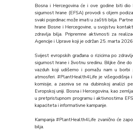
Bosna i Hercegovina će i ove godine biti dio
sigurnost hrane (EFSA) provodi s ciljem podizanja
svaki pojedinac može imati u zaštiti bilja. Part
hrane Bosne i Hercegovine, u svojstvu kontak
zdravlja bilja. Pripremne aktivnosti za real
Agencije i Uprave koji je održan 25. marta 2026
Svijest evropskih građana o rizicima po zdravlje
sigurnost hrane i životnu sredinu. Biljke čine
vazduh koji udišemo i pomažu nam u borbi pr
atmosferi. #PlantHealth4Life je višegodišnja 
komisije, a zasniva se na dubinskoj analizi pe
Evropskoj uniji. Bosna i Hercegovina, kao zemlj
u pretpristupnom programu i aktivnostima EFSA
kapaciteta i informativne kampanje.
Kampanja #PlantHealth4Life zvanično će zapo
bilja.