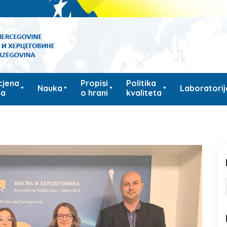
cjena
Propisi
Politika
Nauka
Laboratorij
ka
o hrani
kvaliteta