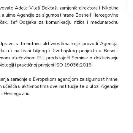
vale Adela Vileš Bektaš, zamjenik direktora i Nikolina
lja, a uime Agencije za sigurnost hrane Bosne i Hercegovine
dačak, šef Odsjeka za komunikaciju rizika i međunarodnu
prave s trenutnim aktivnostima koje provodi Agencija,
a u i na hrani biljnog i životinjskog porijekla u Bosni i
ravnom stečevinom EU, predstojećI Seminar o deklarisanju
biologiji i praktičnoj primjeni ISO 19036:2019.
isanja saradnje s Evropskom agencijom za sigurnost hrane,
 učešća u aktivnostima ove institucije te o ulozi Agencije
i Hercegovinu.