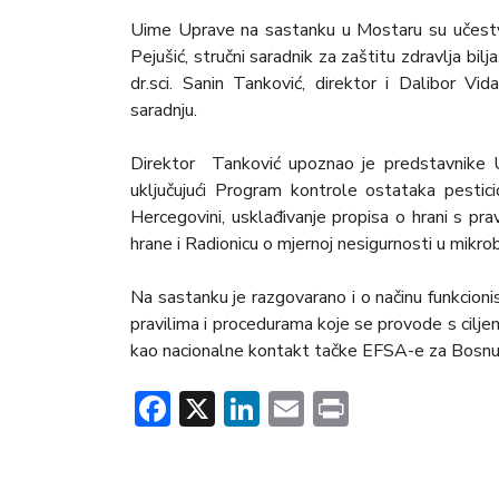
Uime Uprave na sastanku u Mostaru su učestvo
Pejušić, stručni saradnik za zaštitu zdravlja bi
dr.sci. Sanin Tanković, direktor i Dalibor Vi
saradnju.
Direktor Tanković upoznao je predstavnike U
uključujući Program kontrole ostataka pesticid
Hercegovini, usklađivanje propisa o hrani s p
hrane i Radionicu o mjernoj nesigurnosti u mikro
Na sastanku je razgovarano i o načinu funkcion
pravilima i procedurama koje se provode s ciljem
kao nacionalne kontakt tačke EFSA-e za Bosnu 
Facebook
X
LinkedIn
Email
Print