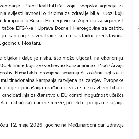
 kampanje „PlantHealth4Life“ koju Evropska agencija za
 svijesti javnosti o rizicima za zdravlje bilja i ulozi koju
neri kampanje u Bosni i Hercegovini su Agencija za sigurnost
t tačke EFSA-e i Uprava Bosne i Hercegovine za zaštitu
izaciju kampanje razmatrane su na sastanku predstavnika
. godine u Mostaru.
 biljaka i dalje je niska, što može utjecati na ekonomiju,
 do 80% hrane koju svakodnevno konzumiramo. Pročišćavaju
otiv klimatskih promjena smanjujući količinu ugljika u
i multinacionalna kampanja razvijena na zahtjev Evropske
rcepcije i ponašanja građana u vezi sa zdravljem bilja u
a kandidatkinja za članstvo u EU koristi mogućnost učešća
-e, uključujući naučne mreže, projekte, programe jačanja
četi 12. maja 2026. godine na Međunarodni dan zdravlja