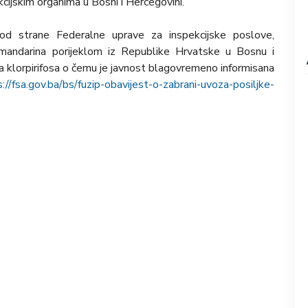
cijskim organima u Bosni i Hercegovini.
od strane Federalne uprave za inspekcijske poslove,
 mandarina porijeklom iz Republike Hrvatske u Bosnu i
 klorpirifosa o čemu je javnost blagovremeno informisana
://fsa.gov.ba/bs/fuzip-obavijest-o-zabrani-uvoza-posiljke-