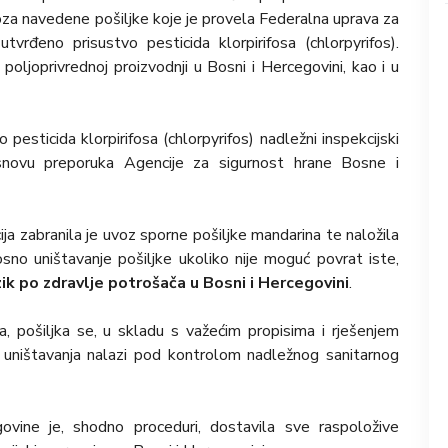
za navedene pošiljke koje je provela Federalna uprava za
tvrđeno prisustvo pesticida klorpirifosa (chlorpyrifos).
oljoprivrednoj proizvodnji u Bosni i Hercegovini, kao i u
esticida klorpirifosa (chlorpyrifos) nadležni inspekcijski
snovu preporuka Agencije za sigurnost hrane Bosne i
ja zabranila je uvoz sporne pošiljke mandarina te naložila
osno uništavanje pošiljke ukoliko nije moguć povrat iste,
ik po zdravlje potrošača u Bosni i Hercegovini
.
, pošiljka se, u skladu s važećim propisima i rješenjem
 uništavanja nalazi pod kontrolom nadležnog sanitarnog
vine je, shodno proceduri, dostavila sve raspoložive