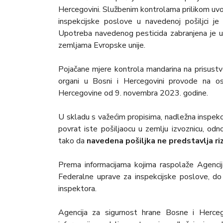
Hercegovini. Službenim kontrolama prilikom uvo
inspekcijske poslove u navedenoj pošiljci je u
Upotreba navedenog pesticida zabranjena je u p
zemljama Evropske unije.
Pojačane mjere kontrola mandarina na prisustvo p
organi u Bosni i Hercegovini provode na o
Hercegovine od 9. novembra 2023. godine.
U skladu s važećim propisima, nadležna inspekci
povrat iste pošiljaocu u zemlju izvoznicu, odn
tako da
navedena pošiljka ne predstavlja riz
Prema informacijama kojima raspolaže Agencija
Federalne uprave za inspekcijske poslove, do
inspektora.
Agencija za sigurnost hrane Bosne i Hercego