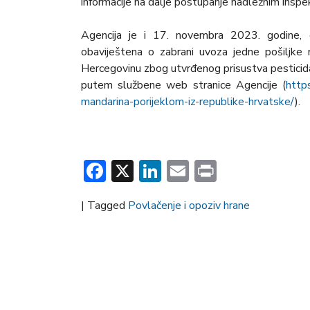
informacije na dalje postupanje nadležnim inspek
Agencija je i 17. novembra 2023. godine, 
obaviještena o zabrani uvoza jedne pošiljke
Hercegovinu zbog utvrđenog prisustva pesticida
putem službene web stranice Agencije (
https
mandarina-porijeklom-iz-republike-hrvatske/
).
Facebook
X
LinkedIn
Email
Print
|
Tagged
Povlačenje i opoziv hrane