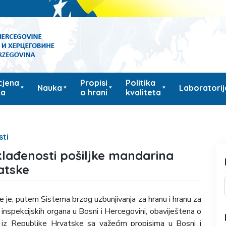
cjena
Propisi
Politika
Nauka
Laboratorij
ka
o hrani
kvaliteta
sti
klađenosti pošiljke mandarina
atske
 je, putem Sistema brzog uzbunjivanja za hranu i hranu za
inspekcijskih organa u Bosni i Hercegovini, obaviještena o
m iz Republike Hrvatske sa važećim propisima u Bosni i