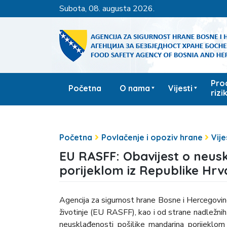
subota, 08. augusta 2026.
Pro
Početna
O nama
Vijesti
rizi
Početna
Povlačenje i opoziv hrane
Vije
EU RASFF: Obavijest o neus
porijeklom iz Republike Hrv
Agencija za sigurnost hrane Bosne i Hercegovine
životinje (EU RASFF), kao i od strane nadležnih 
neusklađenosti pošiljke mandarina porijeklo