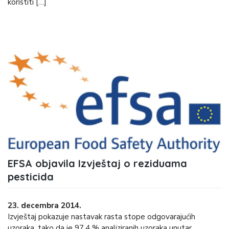
koristiti […]
EFSA objavila Izvještaj o reziduama
pesticida
23. decembra 2014.
Izvještaj pokazuje nastavak rasta stope odgovarajućih
uzoraka, tako da je 97,4 % analiziranih uzoraka unutar