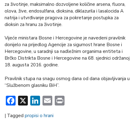
za životinje, maksimalno dozvoljene količine arsena, fluora,
olova, žive, endosulfana, dioksina, diklazurila i lasalocida A
natrija i utvrđivanje pragova za pokretanje postupka za
dioksin za hranu za životinje.
Vijeće ministara Bosne i Hercegovine je navedeni pravilnik
donijelo na prijedlog Agencije za sigurnost hrane Bosne i
Hercegovine, u saradnji sa nadležnim organima entiteta i
Brčko Distrikta Bosne i Hercegovine na 68. sjednici održanoj
18. augusta 2016. godine.
Pravilnik stupa na snagu osmog dana od dana objavljivanja u
“Službenom glasniku BiH”.
Facebook
X
LinkedIn
Email
Print
|
Tagged
propisi o hrani