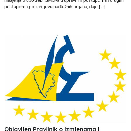
mišljenja o upotrebi GMO-a u upravnim postupcima i drugim
postupcima po zahtjevu nadležnih organa, daje […]
Objavljen Pravilnik o izmjenama i