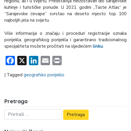
regionu, ali i u svijetu. Predstavlja neizostavan dio sarajevske
kuhinje i turističke ponude. U 2021. godini „Taste Atlas“ je
“Sarajevske ćevape” svrstao na deseto mjesto top 100
najboljih jela na svijetu.
Više informacija o značaju i proceduri registracije oznaka
porijekla, geografskog porijekla i garantirano tradicionalnog
specijaliteta možete pročitati na sljedećem
linku
.
Facebook
X
LinkedIn
Email
Print
|
Tagged
geografsko porijeklo
Pretraga