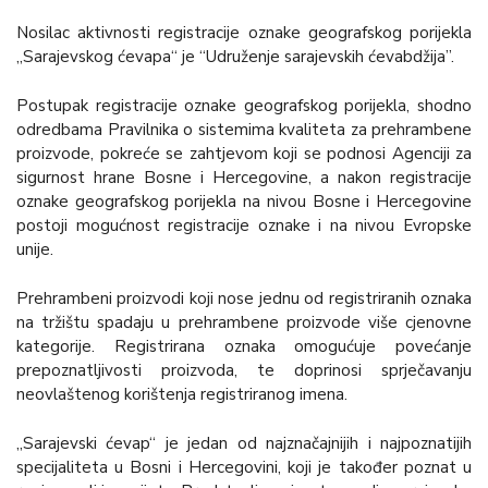
Nosilac aktivnosti registracije oznake geografskog porijekla
„Sarajevskog ćevapa“ je “Udruženje sarajevskih ćevabdžija”.
Postupak registracije oznake geografskog porijekla, shodno
odredbama Pravilnika o sistemima kvaliteta za prehrambene
proizvode, pokreće se zahtjevom koji se podnosi Agenciji za
sigurnost hrane Bosne i Hercegovine, a nakon registracije
oznake geografskog porijekla na nivou Bosne i Hercegovine
postoji mogućnost registracije oznake i na nivou Evropske
unije.
Prehrambeni proizvodi koji nose jednu od registriranih oznaka
na tržištu spadaju u prehrambene proizvode više cjenovne
kategorije. Registrirana oznaka omogućuje povećanje
prepoznatljivosti proizvoda, te doprinosi sprječavanju
neovlaštenog korištenja registriranog imena.
„Sarajevski ćevap“ je jedan od najznačajnijih i najpoznatijih
specijaliteta u Bosni i Hercegovini, koji je također poznat u