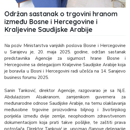
Održan sastanak o trgovini hranom
između Bosne i Hercegovine i
Kraljevine Saudijske Arabije
Na poziv Ministarstva vanjskih poslova Bosne i Hercegovine
u Sarajevu je, 20. maja 2025. godine, održan sastanak
predstavnika Agencije za sigurnost hrane Bosne i
Hercegovine sa delegacijom Kraljevine Saudijske Arabije koja
je boravila u Bosni i Hercegovini radi učešća na 14. Sarajevo
business forumu 2025.
Sanin Tanković, direktor Agencije, razgovarao je sa Nj.E.
Abdulazizom Alsakranom, zamjenikom guvernera za
međunarodne odnose Saudijske Arabije, na temu olakšavanja
međusobne trgovine proizvodima biljnog i životinjskog
porijekla između dvije zemlje, neophodnom zdravstvenom
dokumentacijom koja prati takve pošiljke, te zaštiti prava
potrošača. Direktor Tanković je upoznao članove delegacije